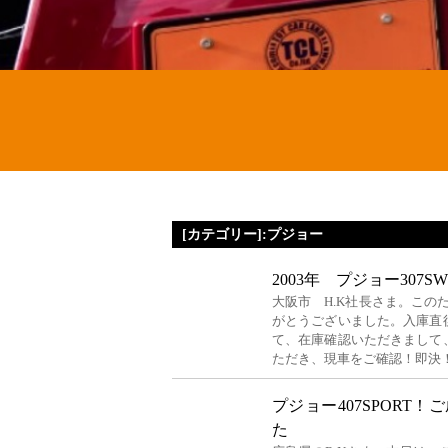
[カテゴリー]:プジョー
2003年 プジョー30
大阪市 H.K社長さま。この
がとうございました。入庫直
て、在庫確認いただきまして
ただき、現車をご確認！即決
プジョー407SPORT
た