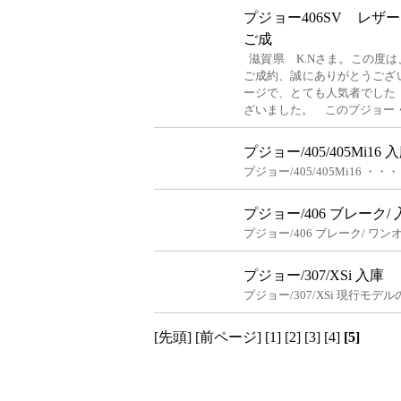
プジョー406SV レ
ご成
滋賀県 K.Nさま。この度は
ご成約、誠にありがとうござ
ージで、とても人気者でした
ざいました。 このプジョー
プジョー/405/405Mi16 
プジョー/405/405Mi16 ・・・
プジョー/406 ブレーク/
プジョー/406 ブレーク/ 
プジョー/307/XSi 入庫
プジョー/307/XSi 現行モデ
[先頭]
[前ページ]
[1]
[2]
[3]
[4]
[5]