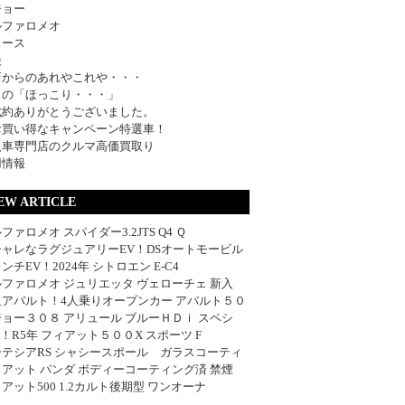
ジョー
ルファロメオ
ュース
談
店からのあれやこれや・・・
日の「ほっこり・・・」
成約ありがとうございました。
お買い得なキャンペーン特選車！
入車専門店のクルマ高価買取り
用情報
EW ARTICLE
ファロメオ スパイダー3.2JTS Q4 Ｑ
シャレなラグジュアリーEV！DSオートモービル
ンチEV！2024年 シトロエン E-C4
ファロメオ ジュリエッタ ヴェローチェ 新入
血アバルト！4人乗りオープンカー アバルト５０
ョー３０８ アリュール ブルーＨＤｉ スペシ
w！R5年 フィアット５００X スポーツ F
ーテシアRS シャシースポール ガラスコーティ
アット パンダ ボディーコーティング済 禁煙
アット500 1.2カルト後期型 ワンオーナ