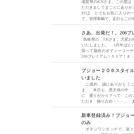
滋賀県のK.Nさま。この度
ただきましてまことにありが
SVは とてもお気に入りの
で、管理車輌で、走行もこの年
さあ。出発だ！。206
島根県の T.Kさま。大変
いたしました。 3月半ばと
張って最終のボディーコーテ
206プレミアム！５ドア！オ
プジョー２０６スタイ
いました
ご成約 誠にありがとうござ
ま。 本日も、悪天候の中 
に 通りがかり？っで この
ただき 独り占め・・・。 
新車登録済み！プジョー
のみ
ボタンワンタッチで、楽々