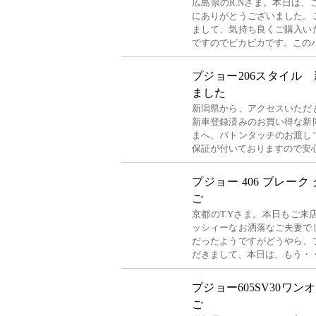
広島県のR.Nさま。本日は
にありがとうございました。
まして、気持ち良くご購入い
ですのでピカピカです。この
プジョー206スタイル
ました
新潟県から、アクセスいただ
新車登録済みのお買い得な新
まへ、バトンタッチのお渡し
保証が付いておりますので安
プジョー 406 ブレー
ご
京都のT.Yさま。本日もご
ッシィーなお洒落なご夫妻で
だったようですがどうやら、
だきまして、本日は、もう・
プジョー605SV30ワ
ご