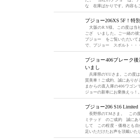
な 在庫ばかりです。内容も
プジョー206XS 5F
大阪のR.Y様。この度は当社
ござ いました。ご一緒の彼
プジョー をご覧いただいて
で、プジョー スポルト・・
プジョー406ブレーク
いまし
兵庫県のY.Uさま。この度は
質美車！ご成約、誠にありが
まからの直入庫の406ワゴ
ジョーの新車にお乗換えっ！
プジョー206 S16 Lim
長野県のT.Mさま。 この度は
ミテッド のご成約 誠にあ
して この程度・価格とも自
足いただけたお声を頂戴いた