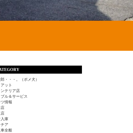
ATEGORY
太郎・・・。（ポメ犬）
ィアット
レンテリア店
ラブル＆サービス
ーツ情報
津店
東店
着入庫
ンチア
入車全般