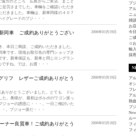
、ご遠方のところ 広島からご来店、まこと
プ
ご足労さまでした。車輛をご確認いただき
ア
ただきました。車輛は、新車同様の４０７
ニ
ハイグレードのプジ・・・
雑
お
今
2006年03月19日
 新同車 ご成約ありがとうござい
ご
☆
き、本日ご商談、ご成約いただきました。
輸
同車です。現地お取引先の専門ショップさ
採
です。新車保証も、新車と同じロングラン
心ですね。では、お渡・・・
N
2006年03月19日
ク グリフ レザーご成約ありがとう
アル
オ
フレ
来店ありがとうございました。とても ドレ
アル
した。奥様が、最初はボルボのワゴン派っ
熱
プジョーの誘惑に・・・。一日ご検討いた
プジ
・・。プジョー派だ・・・
Ne
ル
2006年03月18日
ンオーナー良質車！ご成約ありがとう
フィ
フィ