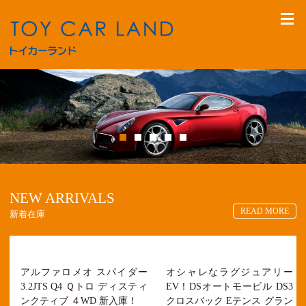
NEW ARRIVALS
READ MORE
アルファロメオ スパイダー
オシャレなラグジュアリー
3.2JTS Q4 Ｑトロ ディスティ
EV！DSオートモービル DS3
ンクティブ ４WD 新入庫！
クロスバック Eテンス グラン