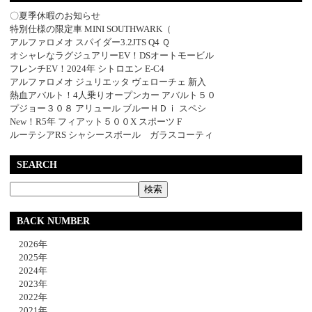
〇夏季休暇のお知らせ
特別仕様の限定車 MINI SOUTHWARK（
アルファロメオ スパイダー3.2JTS Q4 Ｑ
オシャレなラグジュアリーEV！DSオートモービル
フレンチEV！2024年 シトロエン E-C4
アルファロメオ ジュリエッタ ヴェローチェ 新入
熱血アバルト！4人乗りオープンカー アバルト５０
プジョー３０８ アリュール ブルーＨＤｉ スペシ
New！R5年 フィアット５００X スポーツ F
ルーテシアRS シャシースポール ガラスコーティ
SEARCH
BACK NUMBER
2026年
2025年
2024年
2023年
2022年
2021年