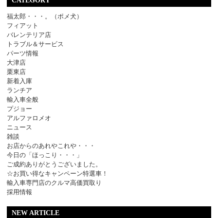
CATEGORY
福太郎・・・。（ポメ犬）
フィアット
バレンテリア店
トラブル＆サービス
パーツ情報
大津店
栗東店
新着入庫
ランチア
輸入車全般
プジョー
アルファロメオ
ニュース
雑談
お店からのあれやこれや・・・
今日の「ほっこり・・・」
ご成約ありがとうございました。
☆お買い得なキャンペーン特選車！
輸入車専門店のクルマ高価買取り
採用情報
NEW ARTICLE