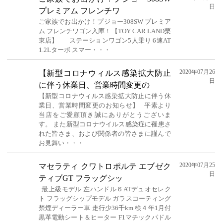
日
プレミアム フレンチワ
ご家族でお出かけ！プジョー308SW プレミア
ム フレンチワゴン入庫！【TOY CAR LAND栗
東店】 ステーションワゴン5人乗り 6速AT
1.2Lターボ スマー・・・
2020年07月26
【新型コロナウィルス感染拡大防止
日
に伴う休業日、営業時間変更の
【新型コロナウィルス感染拡大防止に伴う休
業日、営業時間変更のお知らせ】 平素より
当店をご愛顧頂き誠にありがとうございま
す。 また新型コロナウイルス感染症に罹患さ
れた皆さま、および関係者の皆さまに謹んで
お見舞い・・・
2020年07月25
マセラティ クワトロポルテ エブゼク
日
ティブGT フラッグシッ
最上級モデル 左ハンドル６ATデュオセレク
ト フラッグシップモデル ガラスコーティング
禁煙ディーラー車 走行少36千km 検４年1月付
黒革電動シート＆ヒーター F1マチックパドル