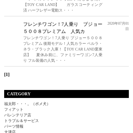
【TOY CAR LAND】 ガラスコーティング
済 ハーフレザー電動ス・・・
2020年07月01
フレンチワゴン！7人乗り プジョー
日
５００８プレミアム 人気カ
フレンチワゴン！7人乗り プジョー５００８
プレミアム 後期モデル！人気カラー ペルラ・
ネラ・ブラック入庫！【TOY CAR LAND栗東
店】 夏休み前に、ファミリーワゴン7人乗
り フル装備の人気・・・
[1]
CATEGORY
福太郎・・・。（ポメ犬）
フィアット
バレンテリア店
トラブル＆サービス
パーツ情報
大津店