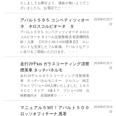
たしましても弊社より、連絡が無いようでご
ざいましたら、お電話でご・・・
2020年07月17
アバルト５９５ コンペティツィオー
日
ネ ネロスコルピオーネ タ
アバルト５９５ コンペティツィオーネ ネロス
コルピオーネ タイベル交換整備済 程度機関良
好！入庫 【TOY CAR LAND栗東店】 エレ
ガントな充実したフル装備。アバルトなアツ
い走りをご堪能いただけます。 ・・・
2020年07月17
走行29千km ガラスコーティング済禁
日
煙美車 タッチパネルモ
走行29千ｋｍガラスコーティング済禁煙美
車 タッチパネルモニター クルコン 純正
アルミ プジョー208入庫いたしました １６０
０ＣＣ ５ドア 4速ＡＴ プジョー208 点
検整備付き 全国納車Ｏ・・・
2020年07月16
マニュアル５MT！アバルト５００
日
ロッソオフィチーナ 黒革