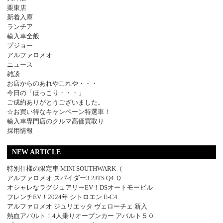
栗東店
新着入庫
ランチア
輸入車全般
プジョー
アルファロメオ
ニュース
雑談
お店からのあれやこれや・・・
今日の「ほっこり・・・」
ご成約ありがとうございました。
☆お買い得なキャンペーン特選車！
輸入車専門店のクルマ高価買取り
採用情報
NEW ARTICLE
特別仕様の限定車 MINI SOUTHWARK（
アルファロメオ スパイダー3.2JTS Q4 Ｑ
オシャレなラグジュアリーEV！DSオートモービル
フレンチEV！2024年 シトロエン E-C4
アルファロメオ ジュリエッタ ヴェローチェ 新入
熱血アバルト！4人乗りオープンカー アバルト５０