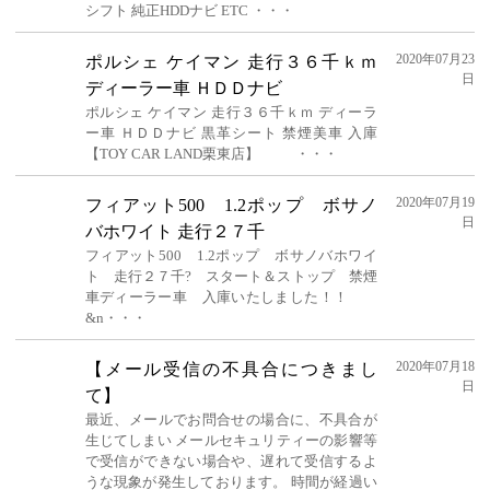
シフト 純正HDDナビ ETC ・・・
2020年07月23
ポルシェ ケイマン 走行３６千ｋｍ
日
ディーラー車 ＨＤＤナビ
ポルシェ ケイマン 走行３６千ｋｍ ディーラ
ー車 ＨＤＤナビ 黒革シート 禁煙美車 入庫
【TOY CAR LAND栗東店】 ・・・
2020年07月19
フィアット500 1.2ポップ ボサノ
日
バホワイト 走行２７千
フィアット500 1.2ポップ ボサノバホワイ
ト 走行２７千? スタート＆ストップ 禁煙
車ディーラー車 入庫いたしました！！
&n・・・
2020年07月18
【メール受信の不具合につきまし
日
て】
最近、メールでお問合せの場合に、不具合が
生じてしまい メールセキュリティーの影響等
で受信ができない場合や、遅れて受信するよ
うな現象が発生しております。 時間が経過い