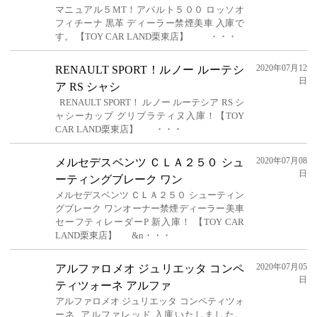
マニュアル５MT！アバルト５００ ロッソオ
フィチーナ 黒革 ディーラー禁煙美車 入庫で
す。 【TOY CAR LAND栗東店】 ・・・
2020年07月12
RENAULT SPORT！ルノー ルーテシ
日
ア RS シャシ
RENAULT SPORT！ ルノー ルーテシア RS シ
ャシーカップ グリブラティヌ入庫！【TOY
CAR LAND栗東店】 ・・・
2020年07月08
メルセデスベンツ ＣＬＡ２５０ シュ
日
ーティングブレーク ワン
メルセデスベンツ ＣＬＡ２５０ シューティン
グブレーク ワンオーナー禁煙ディーラー美車
セーフティレーダーP 新入庫！ 【TOY CAR
LAND栗東店】 &n・・・
2020年07月05
アルファロメオ ジュリエッタ コンペ
日
ティツォーネ アルファ
アルファロメオ ジュリエッタ コンペティツォ
ーネ アルファレッド 入庫いたしました。