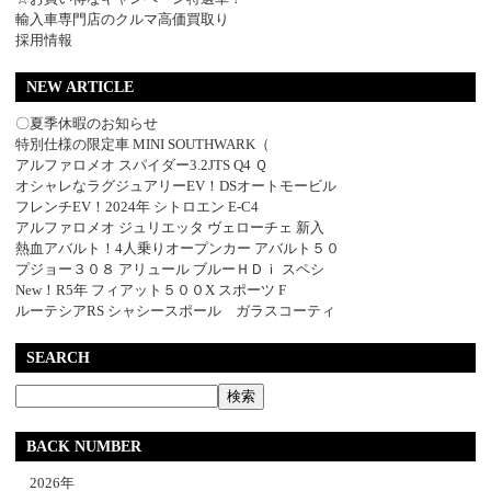
輸入車専門店のクルマ高価買取り
採用情報
NEW ARTICLE
〇夏季休暇のお知らせ
特別仕様の限定車 MINI SOUTHWARK（
アルファロメオ スパイダー3.2JTS Q4 Ｑ
オシャレなラグジュアリーEV！DSオートモービル
フレンチEV！2024年 シトロエン E-C4
アルファロメオ ジュリエッタ ヴェローチェ 新入
熱血アバルト！4人乗りオープンカー アバルト５０
プジョー３０８ アリュール ブルーＨＤｉ スペシ
New！R5年 フィアット５００X スポーツ F
ルーテシアRS シャシースポール ガラスコーティ
SEARCH
BACK NUMBER
2026年