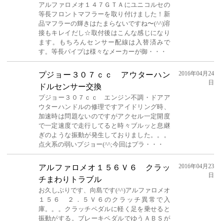
アルファロメオ１４７ＧＴＡにユニコルセの
等長フロントマフラーを取り付けました！新
品マフラーの輝きはたまらないですね〜(^^)溶
接もキレイだし☆取付後はこんな感じになり
ます。もちろんセンサー配線は入替済みで
す。等長パイプは様々なメーカーが御・・・
2016年04月24
プジョー３０７ｃｃ アウターハン
日
ドルセンサー交換
プジョー３０７ｃｃ エンジン不調・ドアア
ウターハンドルの修理ですアイドリング時、
加速時は問題ないのですがアクセル一定開度
で一定速度で走行してると時々ブルッと息継
ぎのような振動が発生しておりました。。。
点火系の弱いプジョー(^^;今回はプラ・・・
2016年04月23
アルファロメオ１５６Ｖ６ クラッ
日
チまわりトラブル
お久しぶりです、向島です(^^)アルファロメオ
１５６ ２．５Ｖ６のクラッチ異常で入
庫。。。クラッチペダルに軽く足を乗せると
振動がする。ブレーキペダルでゆうＡＢＳが