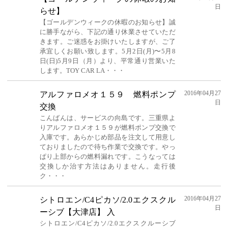
日
らせ】
【ゴールデンウィークの休暇のお知らせ】誠
に勝手ながら、下記の通り休業させていただ
きます。ご迷惑をお掛けいたしますが、ご了
承宜しくお願い致します。5月2日(月)〜5月8
日(日)5月9日（月）より、平常通り営業いた
します。TOY CAR LA・・・
2016年04月27
アルファロメオ１５９ 燃料ポンプ
日
交換
こんばんは、サービスの向島です。三重県よ
りアルファロメオ１５９が燃料ポンプ交換で
入庫です。あらかじめ部品を注文して用意し
ておりましたので待ち作業で交換です。やっ
ぱり上部からの燃料漏れです。こうなっては
交換しか治す方法はありません。走行後
ク・・・
2016年04月27
シトロエン/C4ピカソ/2.0エクスクル
日
ーシブ【大津店】 入
シトロエン/C4ピカソ/2.0エクスクルーシブ