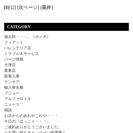
[1]
[2]
[次ページ]
[最終]
CATEGORY
福太郎・・・。（ポメ犬）
フィアット
バレンテリア店
トラブル＆サービス
パーツ情報
大津店
栗東店
新着入庫
ランチア
輸入車全般
プジョー
アルファロメオ
ニュース
雑談
お店からのあれやこれや・・・
今日の「ほっこり・・・」
ご成約ありがとうございました。
☆お買い得なキャンペーン特選車！