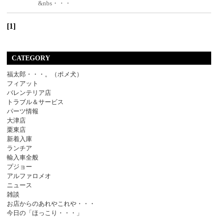
&nbs・・・
[1]
CATEGORY
福太郎・・・。（ポメ犬）
フィアット
バレンテリア店
トラブル＆サービス
パーツ情報
大津店
栗東店
新着入庫
ランチア
輸入車全般
プジョー
アルファロメオ
ニュース
雑談
お店からのあれやこれや・・・
今日の「ほっこり・・・」