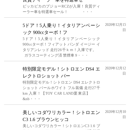
ピッカピカのプジョーRCZが入庫！良質ディ
ーラー車を特選車セール！ ・・・
2020年12月15
5ドア！5人乗り！イタリアンベーシ
日
ック 900ccターボ！フ
5ドア！5人乗り！イタリアンベーシック
900ccターボ！フィアット パンダ イージー イ
タリアンレッド 走行26千ｋｍ！入庫です。
ガラスコーティング済 禁煙車 9・・・
2020年12月12
特別限定モデル！シトロエン DS4 エ
日
レクトロショット パー
特別限定モデル！シトロエン DS4 エレクトロ
ショット パールホワイト フル装備 走行27千
km 入庫！【TOY CAR LAND栗東店】
&nb・・・
2020年12月10
美しいコダワリカラー！シトロエン
日
C3 1.6 ブラウンヒッコ
美しいコダワリカラー！シトロエンC3 1.6 ブ