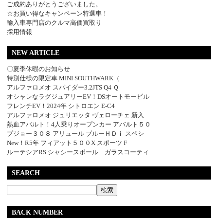
ご成約ありがとうございました。
☆お買い得なキャンペーン特選車！
輸入車専門店のクルマ高価買取り
採用情報
NEW ARTICLE
〇夏季休暇のお知らせ
特別仕様の限定車 MINI SOUTHWARK（
アルファロメオ スパイダー3.2JTS Q4 Ｑ
オシャレなラグジュアリーEV！DSオートモービル
フレンチEV！2024年 シトロエン E-C4
アルファロメオ ジュリエッタ ヴェローチェ 新入
熱血アバルト！4人乗りオープンカー アバルト５０
プジョー３０８ アリュール ブルーＨＤｉ スペシ
New！R5年 フィアット５００X スポーツ F
ルーテシアRS シャシースポール ガラスコーティ
SEARCH
BACK NUMBER