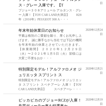
日
ス・グレー 入庫です。【T
プジョー３０８アリュール アルタンス・グレ
ー 入庫！【TOY CAR LAND大津店】 H28
年（2016年）PEUGEOT 308 A・・・
2020年12月24
年末年始休業日のお知らせ
日
平素は格別のご愛顧を賜り、厚くお礼申し上
げます。 誠に勝手ながら当社では下記の機関
を年末年始の休業とさせていただきます。
【休業期間】 ２０２０年１２月２９日
（火）〜２０２１年１月５日（火） 皆様には
大変ご不便をおか・・・
2020年12月21
特別限定モデル！アルファロメオ ジ
日
ュリエッタ スプリント ス
特別限定モデル！アルファロメオ ジュリエッ
タ スプリント スペチアーレ 入庫！【TOY
CAR LAND大津店】 スペチアーレ・・・
2020年12月19
ピッカピカのプジョーRCZが入庫！
日
良質ディーラー車を特選車セ