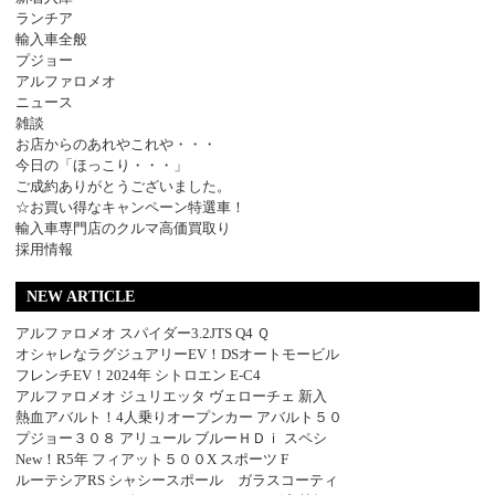
ランチア
輸入車全般
プジョー
アルファロメオ
ニュース
雑談
お店からのあれやこれや・・・
今日の「ほっこり・・・」
ご成約ありがとうございました。
☆お買い得なキャンペーン特選車！
輸入車専門店のクルマ高価買取り
採用情報
NEW ARTICLE
アルファロメオ スパイダー3.2JTS Q4 Ｑ
オシャレなラグジュアリーEV！DSオートモービル
フレンチEV！2024年 シトロエン E-C4
アルファロメオ ジュリエッタ ヴェローチェ 新入
熱血アバルト！4人乗りオープンカー アバルト５０
プジョー３０８ アリュール ブルーＨＤｉ スペシ
New！R5年 フィアット５００X スポーツ F
ルーテシアRS シャシースポール ガラスコーティ