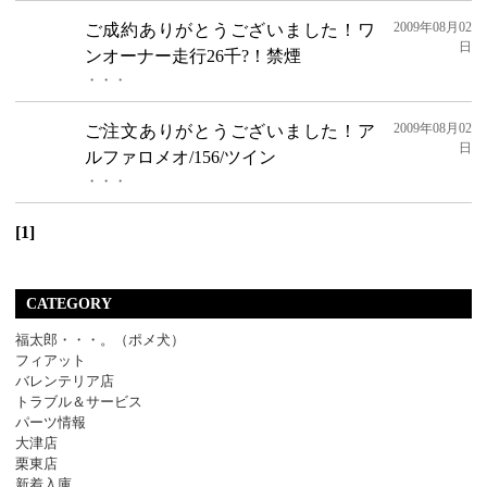
2009年08月02
ご成約ありがとうございました！ワ
日
ンオーナー走行26千?！禁煙
・・・
2009年08月02
ご注文ありがとうございました！ア
日
ルファロメオ/156/ツイン
・・・
[1]
CATEGORY
福太郎・・・。（ポメ犬）
フィアット
バレンテリア店
トラブル＆サービス
パーツ情報
大津店
栗東店
新着入庫