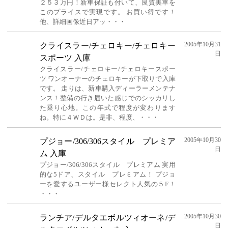
２５３万円！新車保証も付いて、良質美車を
このプライスで実現です。 お買い得です！
他、詳細画像近日アッ・・・
2005年10月31
クライスラー/チェロキー/チェロキー
日
スポーツ 入庫
クライスラー/チェロキー/チェロキースポー
ツ ワンオーナーのチェロキーが下取りで入庫
です。 走りは、新車購入ディーラーメンテナ
ンス！整備の行き届いた感じでのシッカリし
た乗り心地。この年式で程度が変わります
ね。特に４ＷＤは。是非、程度、・・・
2005年10月30
プジョー/306/306スタイル プレミア
日
ム 入庫
プジョー/306/306スタイル プレミアム 実用
的な5ドア、スタイル プレミアム！ プジョ
ーを愛するユーザー様セレクト人気の５F！
・・・
2005年10月30
ランチア/デルタエボルツィオーネ/デ
日