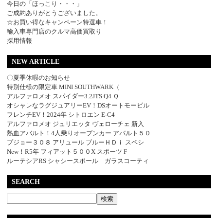
今日の「ほっこり・・・」
ご成約ありがとうございました。
☆お買い得なキャンペーン特選車！
輸入車専門店のクルマ高価買取り
採用情報
NEW ARTICLE
〇夏季休暇のお知らせ
特別仕様の限定車 MINI SOUTHWARK（
アルファロメオ スパイダー3.2JTS Q4 Ｑ
オシャレなラグジュアリーEV！DSオートモービル
フレンチEV！2024年 シトロエン E-C4
アルファロメオ ジュリエッタ ヴェローチェ 新入
熱血アバルト！4人乗りオープンカー アバルト５０
プジョー３０８ アリュール ブルーＨＤｉ スペシ
New！R5年 フィアット５００X スポーツ F
ルーテシアRS シャシースポール ガラスコーティ
SEARCH