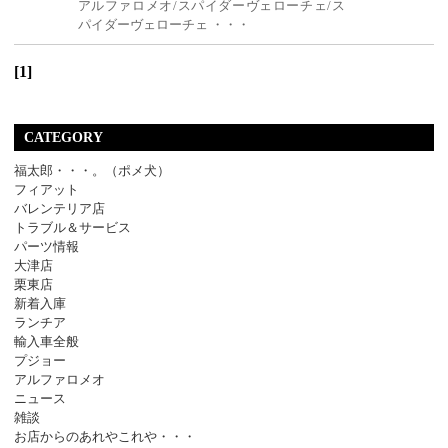
アルファロメオ/スパイダーヴェローチェ/ス
パイダーヴェローチェ ・・・
[1]
CATEGORY
福太郎・・・。（ポメ犬）
フィアット
バレンテリア店
トラブル＆サービス
パーツ情報
大津店
栗東店
新着入庫
ランチア
輸入車全般
プジョー
アルファロメオ
ニュース
雑談
お店からのあれやこれや・・・