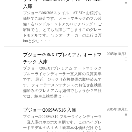
日
入庫
プジョー/306/306スタイル AT 5Dr. お値打ち
価格でご紹介です。 オートマチックのフル装
備！右ハンドル！５ドアのハッチバッグ！ ご
家庭でも、とても活躍してしまうこのグレー
ドモデルです。 ワンオーナーカーの走行２万
kmと少な・・・
2005年10月31
プジョー/206/XTプレミアム オートマ
日
チック 入庫
プジョー/206/XTプレミアム オートマチック
ブルーライオンディーラー直入庫の良質美車
です。 最近、ジックリ点検整備の取得済みで
す。 ディーラーメンテナンスのお任せ点検整
備済みのプレミアムは如何でしょうか？当社
では、納車点検整備は・・・
2005年10月31
プジョー/206SW/S16 入庫
日
プジョー/206SW/S16 ブルーライオンディーラ
ー直入庫のホカホカ車輌です。 このハイグレ
ードモデルのＳ１６！新車本体価格だけでも