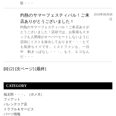
阪・・・
2010年08月08
灼熱のサマーフェスティバル！ご来
日
店ありがとうございました！
灼熱のサマーフェスティバル！ご来店ありが
とうございました！店頭では、お客様もスタ
ッフも人間様がオーバーヒートしないように
店頭にミストを放出しております・・・とて
も気持ちイイです。ミストファンも、一日
中 動きっぱなし・・・。もう、エコなん
だ・・・
[1]
[2]
[次ページ]
[最終]
CATEGORY
福太郎・・・。（ポメ犬）
フィアット
バレンテリア店
トラブル＆サービス
パーツ情報