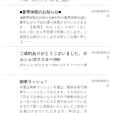
ー106 S16プジョー607をご成約・・・
2010年08月12
■夏季休暇のお知らせ■
日
■夏季休暇のお知らせ■今年の夏季休暇を誠に
勝手ながら下記の通り休業させていただきま
す。 【期間】 8/14（土）〜8/17（火）
8/18（日）から平常通り営業いたします。ご
迷惑をお掛けいたしますが宜しくお願い申し
上・・・
2010年08月12
ご成約ありがとうございました。ポ
日
ルシェ/ボクスター/986
ポルシェ/ボクスター/986 3.2S ディーラー車
・・・
2010年08月11
納車ラッシュ！
日
今週は納車ラッシュ！今週は、夏休み前で納
車ラッシュとなっております。１４日から１
７日までお休みとなりますので納車の仕上げ
も一台一台とサービス工場で仕上がっていき
ますので順々に登録をいたしましてご自宅へ
お届けさせていただきます。本日は、大