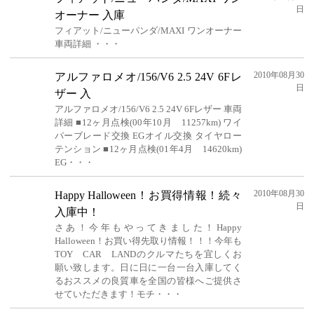
日
オーナー 入庫
フィアット/ニューパンダ/MAXI ワンオーナー
車両詳細 ・・・
2010年08月30
アルファロメオ/156/V6 2.5 24V 6Fレ
日
ザー 入
アルファロメオ/156/V6 2.5 24V 6Fレザー 車両
詳細 ■12ヶ月点検(00年10月 11257km) ワイ
パーブレード交換 EGオイル交換 タイヤロー
テンション ■12ヶ月点検(01年4月 14620km)
EG・・・
2010年08月30
Happy Halloween！お買得情報！続々
日
入庫中！
さあ！今年もやってきました！Happy
Halloween！お買い得先取り情報！！！今年も
TOY CAR LANDのクルマたちを宜しくお
願い致します。日に日に一台一台入庫してく
るおススメの良質車を全国の皆様へご提供さ
せていただきます！モチ・・・