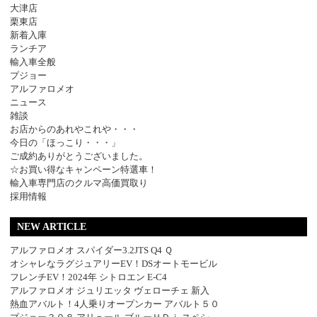
大津店
栗東店
新着入庫
ランチア
輸入車全般
プジョー
アルファロメオ
ニュース
雑談
お店からのあれやこれや・・・
今日の「ほっこり・・・」
ご成約ありがとうございました。
☆お買い得なキャンペーン特選車！
輸入車専門店のクルマ高価買取り
採用情報
NEW ARTICLE
アルファロメオ スパイダー3.2JTS Q4 Ｑ
オシャレなラグジュアリーEV！DSオートモービル
フレンチEV！2024年 シトロエン E-C4
アルファロメオ ジュリエッタ ヴェローチェ 新入
熱血アバルト！4人乗りオープンカー アバルト５０