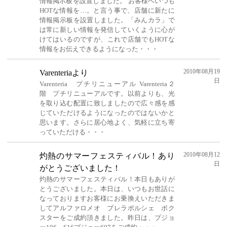
情報掲示板を設置しました。 お客様へいつも
HOTな情報を…。と言う事で、店舗に新たに
情報掲示板を設置しました。「みんカラ」で
は常に新しい情報を発信していくように心が
けてはいるのですが、これで店舗でもHOTな
情報をお伝えできるようになった・・・
2010年08月19
Varenteriaより
日
Varenteria プチリニューアル Varenteria２
階 プチリニューアルです。以前よりも、光
を取り込む配置に致しましたので広々感を感
じていただけるようになったのではないかと
思います。さらに居心地よく、気軽に立ち寄
っていただける・・・
2010年08月12
灼熱のサマーフェスティバル！あり
日
がとうございました！
灼熱のサマーフェスティバル！本日もありが
とうございました。本日は、いつもお世話に
なっておりますお客様にお乗換えいただきま
してアルファロメオ ブレラポルシェ ボク
スターをご成約頂きました。昨日は、プジョ