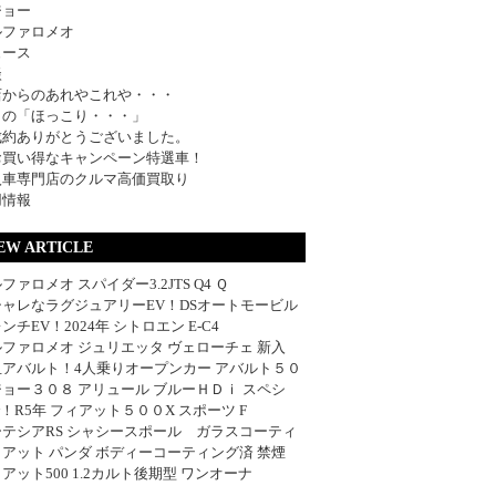
ジョー
ルファロメオ
ュース
談
店からのあれやこれや・・・
日の「ほっこり・・・」
成約ありがとうございました。
お買い得なキャンペーン特選車！
入車専門店のクルマ高価買取り
用情報
EW ARTICLE
ファロメオ スパイダー3.2JTS Q4 Ｑ
シャレなラグジュアリーEV！DSオートモービル
ンチEV！2024年 シトロエン E-C4
ファロメオ ジュリエッタ ヴェローチェ 新入
血アバルト！4人乗りオープンカー アバルト５０
ョー３０８ アリュール ブルーＨＤｉ スペシ
w！R5年 フィアット５００X スポーツ F
ーテシアRS シャシースポール ガラスコーティ
アット パンダ ボディーコーティング済 禁煙
アット500 1.2カルト後期型 ワンオーナ