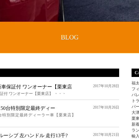
BLOG
C
福
2017年10月28日
ル 新車保証付 ワンオーナー【栗東店
フ
車保証付 ワンオーナー【栗東店】 ・・・
バ
ト
パ
2017年10月26日
RC 150台特別限定最終ディー
大
C 150台特別限定最終ディーラー車【栗東店】
栗
新
ラ
2017年10月21日
ルーシブ 左ハンドル 走行13千?
輸