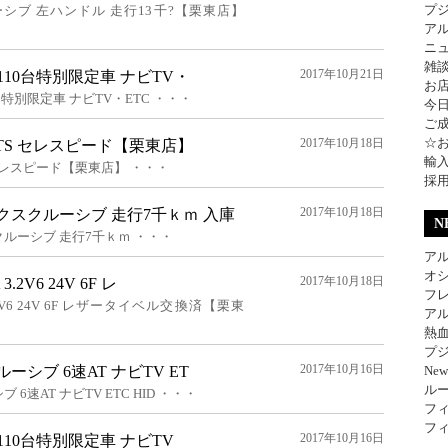
プ
ーシブ 左ハンドル 走行13千?【栗東店】
ア
ニ
雑
2017年10月21日
 110台特別限定車 ナビTV・
お
0台特別限定車 ナビTV・ETC ・・・
今
ご
☆
2017年10月18日
2JTS セレスピード【栗東店】
輸
S セレスピード【栗東店】 ・・・
採
2017年10月18日
エクスクルーシブ 走行7千ｋｍ 入庫
N
クルーシブ 走行7千ｋｍ ・・・
アル
オ
2017年10月18日
2V6 24V 6F レ
フレ
.2V6 24V 6F レザータイベル交換済【栗東
アル
熱
プジ
2017年10月16日
ーシブ 6速AT ナビTV ET
Ne
ル
6速AT ナビTV ETC HID ・・・
フィ
フィ
2017年10月16日
 110台特別限定車 ナビTV