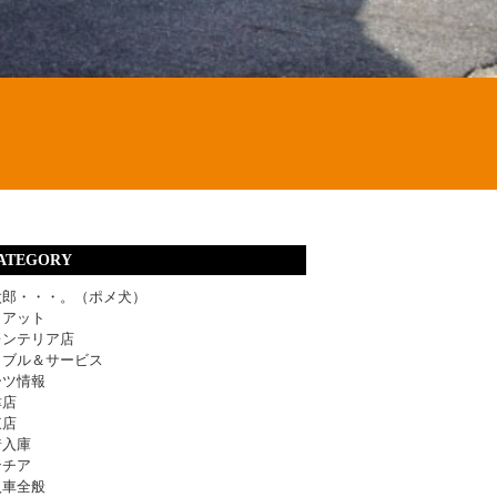
ATEGORY
太郎・・・。（ポメ犬）
ィアット
レンテリア店
ラブル＆サービス
ーツ情報
津店
東店
着入庫
ンチア
入車全般