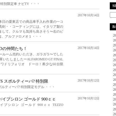
0台特別限定車 ナビTV ・・・
S
2017年10月14日
本日の栗東店での商品車手入れ作業の一コ
真剣・・コーティングには、イタリア製の
B
まして、クルマも気持ち良さそう〜右のビ
20
は、アルファロメオ１・・・
20
20
2017年10月14日
ANDの仲間たち！
20
のショールーム売約いただき、ガラガラ〜でした
20
しましたーALFAROMEO GT FINAL
20
！クワドリフォリオ ドーロ！希少な60台限
20
20
20
20
2017年10月12日
JTS スポルティーバ? 特別限
20
 スポルティーバ? 特別限定モデル ・・・
20
20
2017年10月12日
イプシロン ゴールド 900ｃｃ
20
20
プシロン ゴールド 900ｃｃ TEZZO
20
20