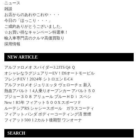
ニュース
雑談
お店からのあれやこれや・・・
今日の「ほっこり・・・」
ご成約ありがとうございました。
☆お買い得なキャンペーン特選車！
輸入車専門店のクルマ高価買取り
採用情報
NEW ARTICLE
アルファロメオ スパイダー3.2JTS Q4 Ｑ
オシャレなラグジュアリーEV！DSオートモービル
フレンチEV！2024年 シトロエン E-C4
アルファロメオ ジュリエッタ ヴェローチェ 新入
熱血アバルト！4人乗りオープンカー アバルト５０
プジョー３０８ アリュール ブルーＨＤｉ スペシ
New！R5年 フィアット５００X スポーツ F
ルーテシアRS シャシースポール ガラスコーティ
フィアット パンダ ボディーコーティング済 禁煙
フィアット500 1.2カルト後期型 ワンオーナ
SEARCH