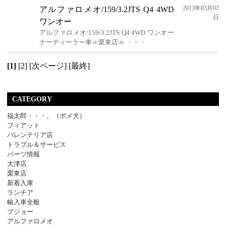
2013年03月02
アルファロメオ/159/3.2JTS Q4 4WD
日
ワンオー
アルファロメオ/159/3.2JTS Q4 4WD ワンオー
ナーディーラー車≪栗東店≫ ・・・
[1]
[2]
[次ページ]
[最終]
CATEGORY
福太郎・・・。（ポメ犬）
フィアット
バレンテリア店
トラブル＆サービス
パーツ情報
大津店
栗東店
新着入庫
ランチア
輸入車全般
プジョー
アルファロメオ