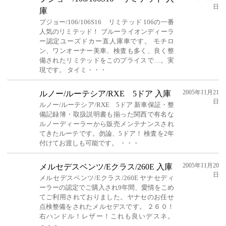
日
庫
プジョー/106/106S16 リミテッド 106の一番
人気のリミテッド！ ブルーライオンディーラ
ー認定ユーズドカー直人庫車です。 モチロ
ン、ワンオーナー美車、検査も多く、良く整
備されたリミテッドをこのプライスで…。実
現です。 タイミ・・・
2005年11月21
ルノー/ルーテシア/RXE 5ドア 入庫
日
ルノー/ルーテシア/RXE 5ドア 新車保証・整
備記録簿・取扱説明書も揃った関西で有名な
ルノーディーラーから販売メンテナンスされ
てきたルーテです。勿論、5ドア！ 検査を2年
付けてお渡しも可能です。 ・・・
2005年11月20
メルセデスベンツ/Eクラス/260E 入庫
日
メルセデスベンツ/Eクラス/260E ヤナセディ
ーラーの認定でご購入され9年間、愛情をこめ
てご利用されておりました。ヤナセのお任せ
点検整備をされたメルセデスです。 ２６０！
右ハンドル！レザー！これも良いデスネ。
・・・