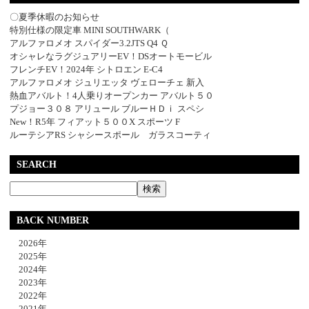
〇夏季休暇のお知らせ
特別仕様の限定車 MINI SOUTHWARK（
アルファロメオ スパイダー3.2JTS Q4 Ｑ
オシャレなラグジュアリーEV！DSオートモービル
フレンチEV！2024年 シトロエン E-C4
アルファロメオ ジュリエッタ ヴェローチェ 新入
熱血アバルト！4人乗りオープンカー アバルト５０
プジョー３０８ アリュール ブルーＨＤｉ スペシ
New！R5年 フィアット５００X スポーツ F
ルーテシアRS シャシースポール ガラスコーティ
SEARCH
BACK NUMBER
2026年
2025年
2024年
2023年
2022年
2021年