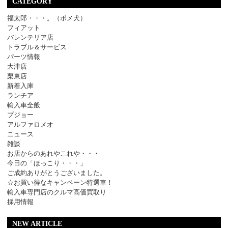
CATEGORY
福太郎・・・。（ポメ犬）
フィアット
バレンテリア店
トラブル＆サービス
パーツ情報
大津店
栗東店
新着入庫
ランチア
輸入車全般
プジョー
アルファロメオ
ニュース
雑談
お店からのあれやこれや・・・
今日の「ほっこり・・・」
ご成約ありがとうございました。
☆お買い得なキャンペーン特選車！
輸入車専門店のクルマ高価買取り
採用情報
NEW ARTICLE