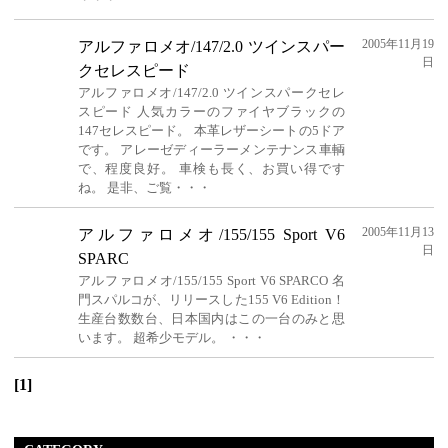
2005年11月19
アルファロメオ/147/2.0 ツインスパー
日
クセレスピード
アルファロメオ/147/2.0 ツインスパークセレ
スピード 人気カラーのファイヤブラックの
147セレスピード。 本革レザーシートの5ドア
です。 アレーゼディーラーメンテナンス車輌
で、程度良好。 車検も長く、お買い得です
ね。 是非、ご覧・・・
2005年11月13
アルファロメオ/155/155 Sport V6
日
SPARC
アルファロメオ/155/155 Sport V6 SPARCO 名
門スパルコが、リリースした155 V6 Edition！
生産台数数台、日本国内はこの一台のみと思
います。 超希少モデル。 ・・・
[1]