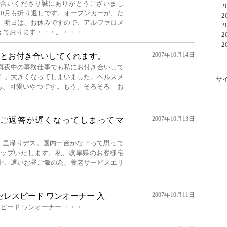
き合いくださり誠にありがとうございまし
20
10月も折り返しです。オープンカーが、た
20
。明日は、お休みですので、アルファロメ
20
えております・・・。・・・
20
20
2007年10月14日
とお付き合いしてくれます。
真夜中の事務仕事でも私にお付き合いして
！」大きくなってしまいました。ヘルスメ
サ
g！でも、可愛いやつです。もう、そろそろ お
2007年10月13日
ご返答が遅くなってしまってマ
ion.本日、里帰りデス。国内一台かな？って思って
アップいたします。私、岐阜県のお客様宅
中、遅いお昼ご飯の為、養老サービスエリ
2007年10月11日
S セレスピード ワンオーナー 入
レスピード ワンオーナー ・・・