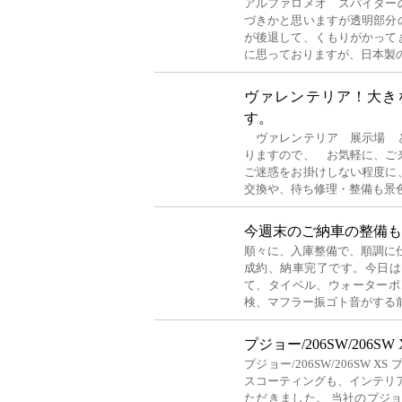
アルファロメオ スパイダー
づきかと思いますが透明部分
が後退して、くもりがかって
に思っておりますが、日本製
ヴァレンテリア！大き
す。
ヴァレンテリア 展示場 
りますので、 お気軽に、ご
ご迷惑をお掛けしない程度に
交換や、待ち修理・整備も景
今週末のご納車の整備も
順々に、入庫整備で、順調に仕
成約、納車完了です。今日は、
て、タイベル、ウォーターポ
検、マフラー振ゴト音がする
プジョー/206SW/206SW
プジョー/206SW/206SW 
スコーティングも、インテリ
ただきました。 当社のプジ