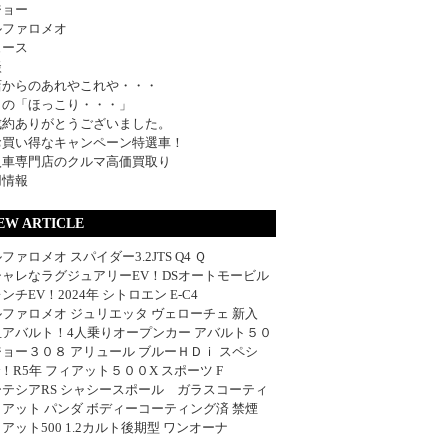
ジョー
ルファロメオ
ュース
談
店からのあれやこれや・・・
日の「ほっこり・・・」
成約ありがとうございました。
お買い得なキャンペーン特選車！
入車専門店のクルマ高価買取り
用情報
EW ARTICLE
ファロメオ スパイダー3.2JTS Q4 Ｑ
シャレなラグジュアリーEV！DSオートモービル
ンチEV！2024年 シトロエン E-C4
ファロメオ ジュリエッタ ヴェローチェ 新入
血アバルト！4人乗りオープンカー アバルト５０
ョー３０８ アリュール ブルーＨＤｉ スペシ
w！R5年 フィアット５００X スポーツ F
ーテシアRS シャシースポール ガラスコーティ
アット パンダ ボディーコーティング済 禁煙
アット500 1.2カルト後期型 ワンオーナ