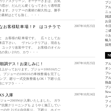
のリアスクリーン。オーナーさまは、お気
プ
の窓が、だんだん硬くなってきたり透明度
ア
きます。クリアーの素材の耐久性は、勝手
ニ
の素材はとても強く、・・・
雑
お
今
2007年10月25日
なお客様駐車場！P はコチラで
ご
☆
と お客様の駐車場です。 広々としてお
輸
来店下さい。 ヴァレンテリアは、現在も
採
、ユックリ改装中です。 お客様のオイル
色の良い２Fの、カウ・・・
N
2007年10月25日
順調デス！お楽しみに！
アル
オ
上がっております。プジョー106S16のご
フレ
プジョーの106S16の車検整備を完了し
アル
ンプ、廻り一式交換整備もOK！下廻り点
熱
前にマフラ・・・
プジ
Ne
2007年10月24日
 XS 入庫
ル
XS プジョー206SWが入庫いたしました。 ガラ
フィ
ア抗菌クリーニングも ようやく施工してい
フィ
ョーの仕上げは自信有り。 下廻り、ホイー