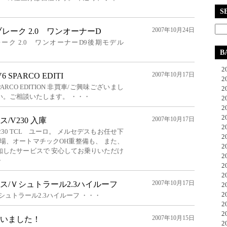
S
2007年10月24日
ブレーク 2.0 ワンオーナーD
レーク 2.0 ワンオーナーD9後期モデル
B
20
2007年10月17日
 SPARCO EDITI
20
SPARCO EDITION 非買車/ご興味ございまし
20
い。ご相談いたします。 ・・・
20
20
20
2007年10月17日
/V230 入庫
20
230 TCL ユーロ。 メルセデスもお任せ下
20
場、オートマチックOH重整備も、 また、
20
知したサービスで 安心してお乗りいただけ
20
・
20
20
2007年10月17日
ス/Ｖシュトラール2.3ハイルーフ
20
20
シュトラール2.3ハイルーフ ・・・
20
20
2007年10月15日
いました！
20