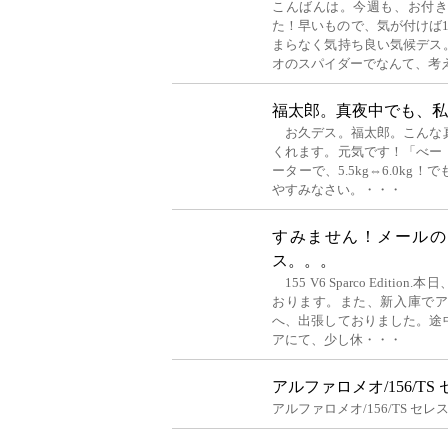
こんばんは。今週も、お付
た！早いもので、気が付けば
まらなく気持ち良い気候デス
オのスパイダーでなんて、考
福太郎。真夜中でも、私
お久デス。福太郎。こんな
くれます。元気です！「べー
ーターで、5.5kg⇔6.0k
やすみなさい。・・・
すみません！メールの
ス。。。
155 V6 Sparco Edit
おります。また、新入庫で
へ、出張しておりました。途
アにて、少し休・・・
アルファロメオ/156/T
アルファロメオ/156/TS セ