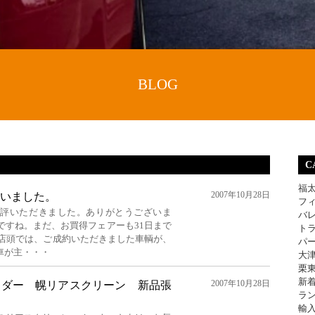
BLOG
C
福
2007年10月28日
いました。
フ
好評いただきました。ありがとうございま
バ
ですね。まだ、お買得フェアーも31日まで
ト
eria店頭では、ご成約いただきました車輌が、
パ
車が主・・・
大
栗
新
2007年10月28日
イダー 幌リアスクリーン 新品張
ラ
輸