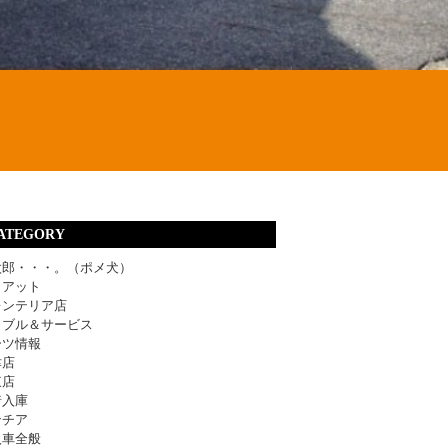
ATEGORY
太郎・・・。（ポメ犬）
ィアット
レンテリア店
ラブル＆サービス
ーツ情報
津店
東店
着入庫
ンチア
入車全般