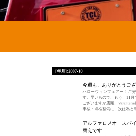
[年月]:2007-10
今週も、ありがとうござ
ハローウィンフェアー！ご
す。早いもので、もう、11月
ございますが店頭、Varent
車検・点検整備に、次は私と
アルファロメオ スパ
替えです