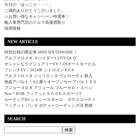
今日の「ほっこり・・・」
ご成約ありがとうございました。
☆お買い得なキャンペーン特選車！
輸入車専門店のクルマ高価買取り
採用情報
NEW ARTICLE
特別仕様の限定車 MINI SOUTHWARK（
アルファロメオ スパイダー3.2JTS Q4 Ｑ
オシャレなラグジュアリーEV！DSオートモービル
フレンチEV！2024年 シトロエン E-C4
アルファロメオ ジュリエッタ ヴェローチェ 新入
熱血アバルト！4人乗りオープンカー アバルト５０
プジョー３０８ アリュール ブルーＨＤｉ スペシ
New！R5年 フィアット５００X スポーツ F
ルーテシアRS シャシースポール ガラスコーティ
フィアット パンダ ボディーコーティング済 禁煙
SEARCH