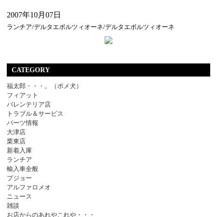
2007年10月07日
ランチア/デルタエボルツィオーネ/デルタエボルツィオーネ
CATEGORY
福太郎・・・。（ポメ犬）
フィアット
バレンテリア店
トラブル＆サービス
パーツ情報
大津店
栗東店
新着入庫
ランチア
輸入車全般
プジョー
アルファロメオ
ニュース
雑談
お店からのあれやこれや・・・