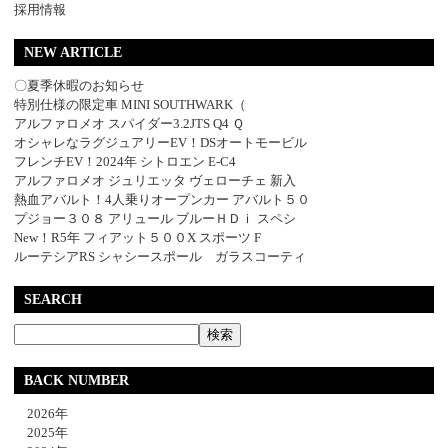
採用情報
NEW ARTICLE
〇夏季休暇のお知らせ
特別仕様の限定車 MINI SOUTHWARK（
アルファロメオ スパイダー3.2JTS Q4 Ｑ
オシャレなラグジュアリーEV！DSオートモービル
フレンチEV！2024年 シトロエン E-C4
アルファロメオ ジュリエッタ ヴェローチェ 新入
熱血アバルト！4人乗りオープンカー アバルト５０
プジョー３０８ アリュール ブルーＨＤｉ スペシ
New！R5年 フィアット５００X スポーツ F
ルーテシアRS シャシースポール ガラスコーティ
SEARCH
BACK NUMBER
2026年
2025年