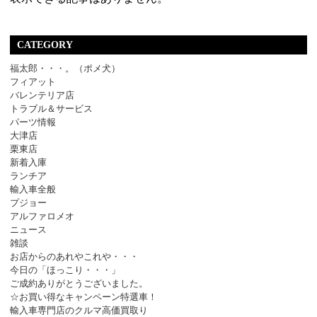
CATEGORY
福太郎・・・。（ポメ犬）
フィアット
バレンテリア店
トラブル＆サービス
パーツ情報
大津店
栗東店
新着入庫
ランチア
輸入車全般
プジョー
アルファロメオ
ニュース
雑談
お店からのあれやこれや・・・
今日の「ほっこり・・・」
ご成約ありがとうございました。
☆お買い得なキャンペーン特選車！
輸入車専門店のクルマ高価買取り