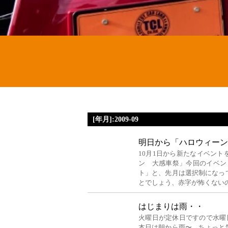
[年月]:2009-09
明日から「ハロウィーン
10月1日から新たなイベン
ン 大感車祭」今回のイベン
ト」と、先月は選択制になっ
とでしょう、赤字が怖くない
はじまりは雨・・
火曜日が定休日ですので水曜日
本日は朝から雨〜。ちょっと