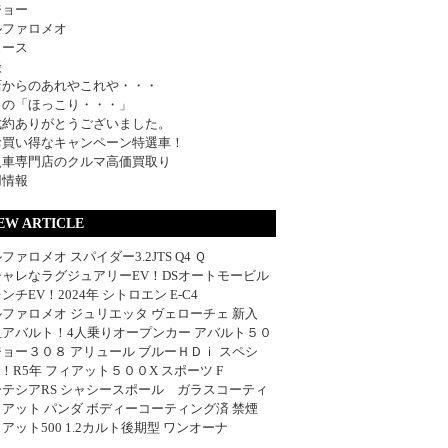
ジョー
ルファロメオ
ュース
談
店からのあれやこれや・・・
日の「ほっこり・・・」
成約ありがとうございました。
お買い得なキャンペーン特選車！
入車専門店のクルマ高価買取り
用情報
EW ARTICLE
ファロメオ スパイダー3.2JTS Q4 Ｑ
シャレなラグジュアリーEV！DSオートモービル
ンチEV！2024年 シトロエン E-C4
ファロメオ ジュリエッタ ヴェローチェ 新入
血アバルト！4人乗りオープンカー アバルト５０
ョー３０８ アリュール ブルーＨＤｉ スペシ
w！R5年 フィアット５００X スポーツ F
ーテシアRS シャシースポール ガラスコーティ
アット パンダ ボディーコーティング済 禁煙
アット500 1.2カルト後期型 ワンオーナ