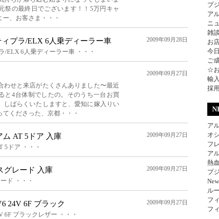
プ
元祭の最終日でございます！！5万円キャ
ア
よー、お客さま・・・
ニ
雑
2009年09月28日
ィプラ/ELX 6人乗ディーラー車
お
今
/ELX 6人乗ディーラー車 ・・・
ご
☆
2009年09月27日
輸
合わせと来店がたくさんありました〜最近
採
ると4台体制でしたの。そのうち一台お買
。しばらくいたしますと、愛知に嫁入りい
N
ってくださった、京都・・・
アル
オ
2009年09月27日
ム AT 5ドア 入庫
フレ
T 5ドア ・・・
アル
熱
2009年09月27日
スグレード 入庫
プジ
ード ・・・
Ne
ル
フィ
2009年09月27日
6 24V 6F ブラック
フィ
24V 6F ブラックレザー ・・・