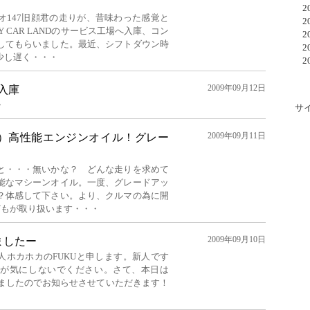
20
オ147旧顔君の走りが、昔味わった感覚と
20
 CAR LANDのサービス工場へ入庫、コン
20
してもらいました。最近、シフトダウン時
20
少し遅く・・・
20
2009年09月12日
 入庫
・
サ
2009年09月11日
ク）高性能エンジンオイル！グレー
と・・・無いかな？ どんな走りを求めて
能なマシーンオイル。一度、グレードアッ
？体感して下さい。より、クルマの為に開
どもが取り扱います・・・
2009年09月10日
ましたー
人ホカホカのFUKUと申します。新人です
すが気にしないでください。さて、本日は
しましたのでお知らせさせていただきます！