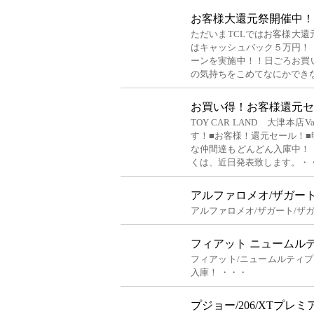
お客様大還元祭開催中！
ただいまTCLではお客様大
はキャッシュバック５万円！
ーンを実施中！！日ごろお買
の気持ちをこめてなにかでき
お買い得！お客様還元セ
TOY CAR LAND 大津本店
す！■お客様！還元セール！
な仲間達もどんどん入庫中！
くは、近日発表致します。・
アルファロメオ/ザガート
アルファロメオ/ザガート/ザガ
フィアット ニュームルティプ
フィアット/ニュームルティプラ
入庫！ ・・・
プジョー/206/XTプレミアム