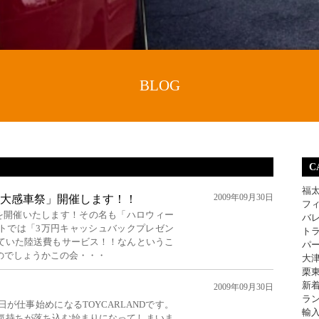
BLOG
C
福
2009年09月30日
大感車祭」開催します！！
フ
トを開催いたします！その名も「ハロウィー
バ
トでは「3万円キャッシュバックプレゼン
ト
ていた陸送費もサービス！！なんというこ
パ
のでしょうかこの会・・・
大
栗
新
2009年09月30日
ラ
が仕事始めになるTOYCARLANDです。
輸
気持ちが落ち込む始まりになってしまいま