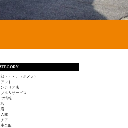
ATEGORY
太郎・・・。（ポメ犬）
ィアット
レンテリア店
ラブル＆サービス
ーツ情報
津店
東店
着入庫
ンチア
入車全般