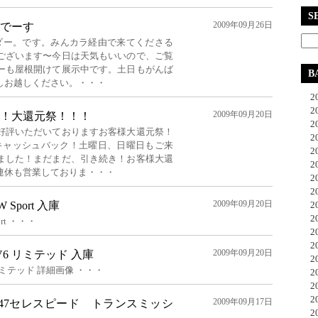
S
2009年09月26日
でーす
ーダー。です。みんカラ経由で来てくださる
ございます〜今日は天気もいいので、ご覧
ーも屋根開けて展示中です。土日もがんば
B
しお越しください。・・・
20
20
2009年09月20日
！大還元祭！！！
20
好評いただいておりますお客様大還元祭！
20
キャッシュバック！土曜日、日曜日もご来
20
ました！まだまだ、引き続き！お客様大還
20
連休も営業しておりま・・・
20
20
2009年09月20日
 Sport 入庫
20
20
ort ・・・
20
20
2009年09月20日
5V6 リミテッド 入庫
20
 リミテッド 詳細画像 ・・・
20
20
20
2009年09月17日
47セレスピード トランスミッシ
20