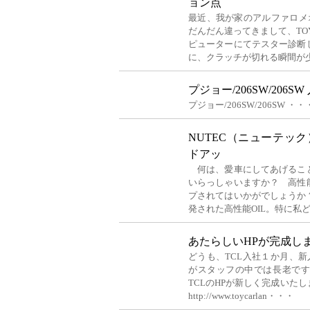
ョン点
最近、我が家のアルファロメ
だんだん違ってきまして、TOY
ピューターにてテスター診断
に、クラッチが切れる瞬間が
プジョー/206SW/206SW
プジョー/206SW/206SW ・・
NUTEC（ニューテッ
ドアッ
何は、愛車にしてあげるこ
いらっしゃいますか？ 高性
プされてはいかがでしょうか
発された高性能OIL。特に私
あたらしいHPが完成し
どうも、TCL入社１か月、新
がスタッフの中では長老で
TCLのHPが新しく完成いた
http://www.toycarlan・・・