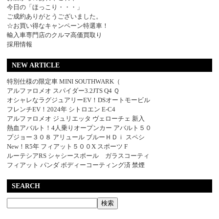
今日の「ほっこり・・・」
ご成約ありがとうございました。
☆お買い得なキャンペーン特選車！
輸入車専門店のクルマ高価買取り
採用情報
NEW ARTICLE
特別仕様の限定車 MINI SOUTHWARK（
アルファロメオ スパイダー3.2JTS Q4 Ｑ
オシャレなラグジュアリーEV！DSオートモービル
フレンチEV！2024年 シトロエン E-C4
アルファロメオ ジュリエッタ ヴェローチェ 新入
熱血アバルト！4人乗りオープンカー アバルト５０
プジョー３０８ アリュール ブルーＨＤｉ スペシ
New！R5年 フィアット５００X スポーツ F
ルーテシアRS シャシースポール ガラスコーティ
フィアット パンダ ボディーコーティング済 禁煙
SEARCH