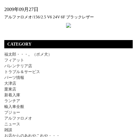
2009年09月27日
アルファロメオ/156/2.5 V6 24V 6F ブラックレザー
CATEGORY
福太郎・・・。（ポメ犬）
フィアット
バレンテリア店
トラブル＆サービス
パーツ情報
大津店
栗東店
新着入庫
ランチア
輸入車全般
プジョー
アルファロメオ
ニュース
雑談
お店からのあれやこれや・・・