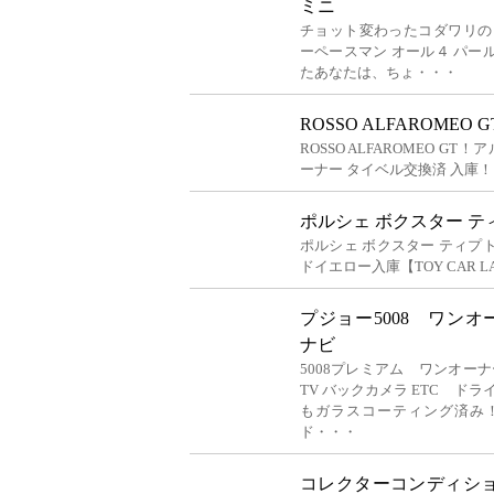
ミニ
チョット変わったコダワリの
ーペースマン オール４ パ
たあなたは、ちょ・・・
ROSSO ALFAROMEO
ROSSO ALFAROMEO G
ーナー タイベル交換済 入庫！
ポルシェ ボクスター テ
ポルシェ ボクスター ティプト
ドイエロー入庫【TOY CAR
プジョー5008 ワン
ナビ
5008プレミアム ワンオーナ
TV バックカメラ ETC ド
もガラスコーティング済み！
ド・・・
コレクターコンディショ