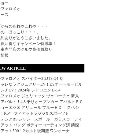
ジョー
ルファロメオ
ュース
談
店からのあれやこれや・・・
日の「ほっこり・・・」
成約ありがとうございました。
お買い得なキャンペーン特選車！
入車専門店のクルマ高価買取り
用情報
EW ARTICLE
ファロメオ スパイダー3.2JTS Q4 Ｑ
シャレなラグジュアリーEV！DSオートモービル
ンチEV！2024年 シトロエン E-C4
ファロメオ ジュリエッタ ヴェローチェ 新入
血アバルト！4人乗りオープンカー アバルト５０
ョー３０８ アリュール ブルーＨＤｉ スペシ
w！R5年 フィアット５００X スポーツ F
ーテシアRS シャシースポール ガラスコーティ
アット パンダ ボディーコーティング済 禁煙
アット500 1.2カルト後期型 ワンオーナ