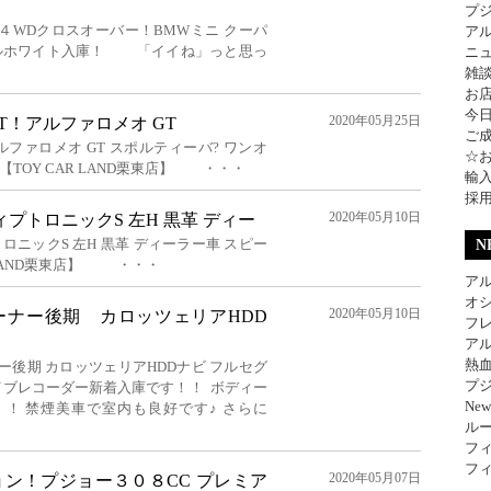
プ
４WDクロスオーバー！BMWミニ クーパ
ア
ールホワイト入庫！ 「イイね」っと思っ
ニ
雑
お
今
2020年05月25日
 GT！アルファロメオ GT
ご
T！アルファロメオ GT スポルティーバ? ワンオ
☆
【TOY CAR LAND栗東店】 ・・・
輸
採
2020年05月10日
ィプトロニックS 左H 黒革 ディー
ロニックS 左H 黒革 ディーラー車 スピー
N
 LAND栗東店】 ・・・
アル
オ
2020年05月10日
オーナー後期 カロッツェリアHDD
フレ
アル
熱
ー後期 カロッツェリアHDDナビ フルセグ
プジ
ライブレコーダー新着入庫です！！ ボディー
Ne
！ 禁煙美車で室内も良好です♪ さらに
ル
フィ
フィ
2020年05月07日
ン！プジョー３０８CC プレミア