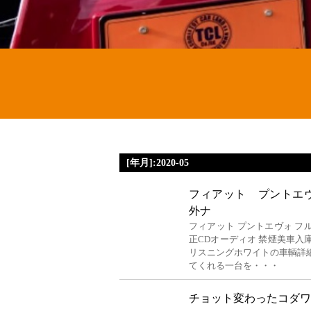
[年月]:2020-05
フィアット プントエヴ
外ナ
フィアット プントエヴォ フル装
正CDオーディオ 禁煙美車入
リスニングホワイトの車輌詳
てくれる一台を・・・
チョット変わったコダワ