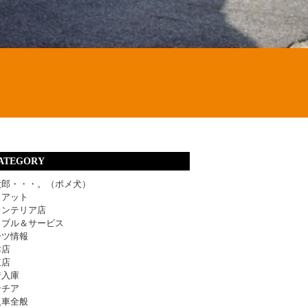
ATEGORY
太郎・・・。（ポメ犬）
ィアット
レンテリア店
ラブル＆サービス
ーツ情報
津店
東店
着入庫
ンチア
入車全般