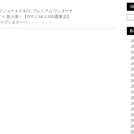
S
ジョー３０８CC プレミアム ワンオーナ
ト 新入庫！【TOY CAR LAND栗東店】
ープン＆クーペ・・・ ・・・
B
20
20
20
20
20
20
20
20
20
20
20
20
20
20
20
20
20