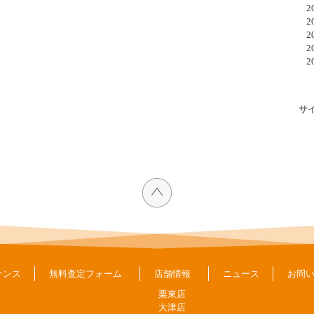
20
20
20
20
20
サ
ナンス
無料査定フォーム
店舗情報
ニュース
お問
栗東店
大津店