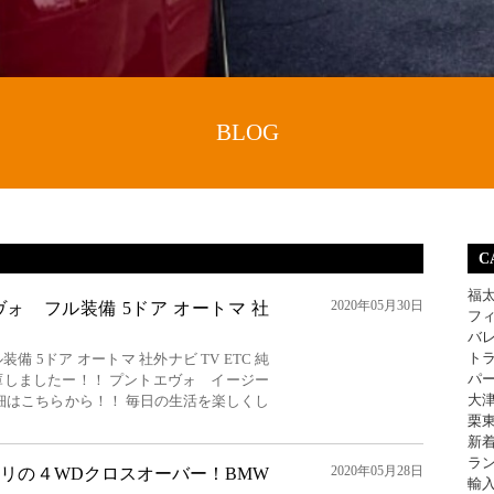
BLOG
C
福
2020年05月30日
ォ フル装備 5ドア オートマ 社
フ
バ
ト
備 5ドア オートマ 社外ナビ TV ETC 純
パ
庫しましたー！！ プントエヴォ イージー
大
細はこちらから！！ 毎日の生活を楽しくし
栗
新
ラ
2020年05月28日
リの４WDクロスオーバー！BMW
輸