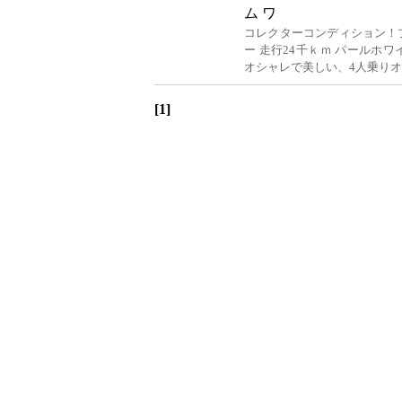
ム ワ
コレクターコンディション！プ
ー 走行24千ｋｍ パールホワイ
オシャレで美しい、4人乗りオ
[1]