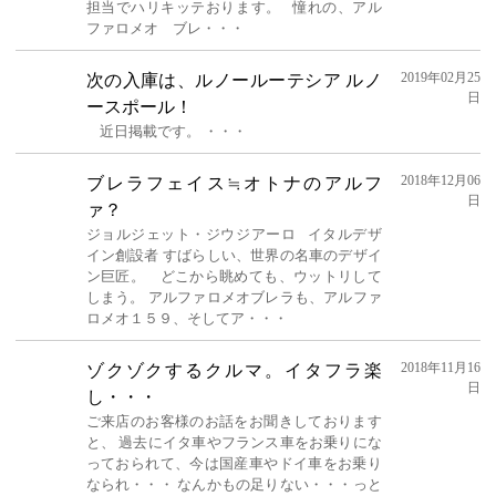
担当でハリキッテおります。 憧れの、アル
ファロメオ ブレ・・・
2019年02月25
次の入庫は、ルノールーテシア ルノ
日
ースポール！
近日掲載です。 ・・・
2018年12月06
ブレラフェイス≒オトナのアルフ
日
ァ？
ジョルジェット・ジウジアーロ イタルデザ
イン創設者 すばらしい、世界の名車のデザイ
ン巨匠。 どこから眺めても、ウットリして
しまう。 アルファロメオブレラも、アルファ
ロメオ１５９、そしてア・・・
2018年11月16
ゾクゾクするクルマ。イタフラ楽
日
し・・・
ご来店のお客様のお話をお聞きしております
と、 過去にイタ車やフランス車をお乗りにな
っておられて、今は国産車やドイ車をお乗り
なられ・・・ なんかもの足りない・・・っと