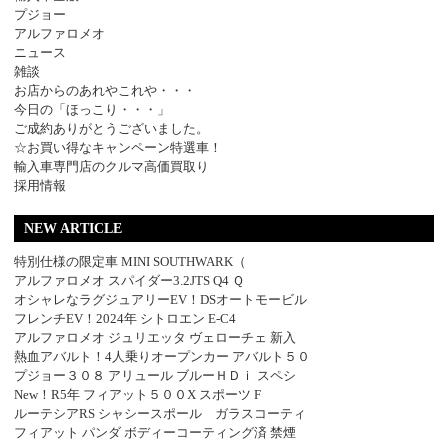
プジョー
アルファロメオ
ニュース
雑談
お店からのあれやこれや・・・
今日の「ほっこり・・・」
ご成約ありがとうございました。
☆お買い得なキャンペーン特選車！
輸入車専門店のクルマ高価買取り
採用情報
NEW ARTICLE
特別仕様の限定車 MINI SOUTHWARK（
アルファロメオ スパイダー3.2JTS Q4 Ｑ
オシャレなラグジュアリーEV！DSオートモービル
フレンチEV！2024年 シトロエン E-C4
アルファロメオ ジュリエッタ ヴェローチェ 新入
熱血アバルト！4人乗りオープンカー アバルト５０
プジョー３０８ アリュール ブルーＨＤｉ スペシ
New！R5年 フィアット５００X スポーツ F
ルーテシアRS シャシースポール ガラスコーティ
フィアット パンダ ボディーコーティング済 禁煙