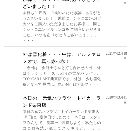
日
ざいました！！
本日もご来店、ご成約いただき誠にありがと
うございました！！ 以前に、シトロエンC4ピ
カソをご購入いただきましたお客様に、同じ
くシトロエン ベルランゴを ご購入いただきま
した。いつもありがとうございます。。。
・・・
2021年02月18
外は雪化粧・・・中は、アルファロ
日
メオで、真っ赤っ赤！
今日は、会計士さんと打ち合わせの日。 外
はチラチラと、久しぶりの雪がパラパラ。
TOY CAR LAND栗東店では、 外は、少し雪化
粧となって 屋内は、気が付けばアルフ・・・
2020年03月11
本日の 元気ハツラツ！トイカーラ
日
ンド栗東店
本日の元気ハツラツ！トイカーランド栗東店
昨日は、定休日でしたので、本日は スタッ
フみんなで 洗車〜 気持ちよく、私たちの
ココロも洗い流してスッキリと、、、し