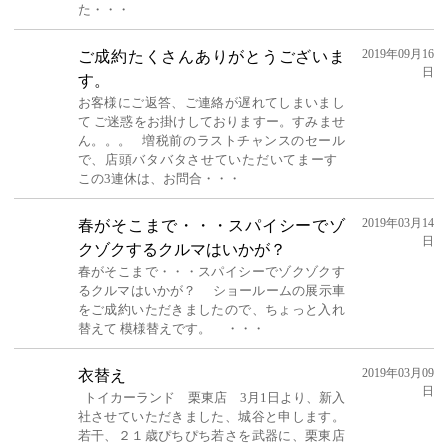
た・・・
2019年09月16
ご成約たくさんありがとうございま
日
す。
お客様にご返答、ご連絡が遅れてしまいまし
て ご迷惑をお掛けしておりますー。すみませ
ん。。。 増税前のラストチャンスのセール
で、店頭バタバタさせていただいてまーす
この3連休は、お問合・・・
2019年03月14
春がそこまで・・・スパイシーでゾ
日
クゾクするクルマはいかが？
春がそこまで・・・スパイシーでゾクゾクす
るクルマはいかが？ ショールームの展示車
をご成約いただきましたので、ちょっと入れ
替えて 模様替えです。 ・・・
2019年03月09
衣替え
日
トイカーランド 栗東店 3月1日より、新入
社させていただきました、城谷と申します。
若干、２１歳ぴちぴち若さを武器に、栗東店