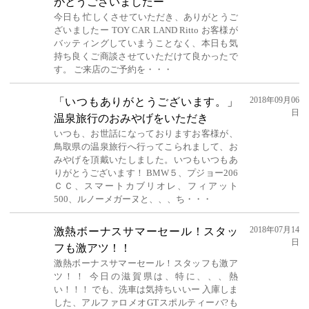
がとうございましたー
今日も 忙しくさせていただき、ありがとうご
ざいましたー TOY CAR LAND Ritto お客様が
バッティングしていまうことなく、本日も気
持ち良くご商談させていただけて良かったで
す。 ご来店のご予約を・・・
2018年09月06
「いつもありがとうございます。」
日
温泉旅行のおみやげをいただき
いつも、お世話になっておりますお客様が、
鳥取県の温泉旅行へ行ってこられまして、お
みやげを頂戴いたしました。いつもいつもあ
りがとうございます！ BMW５、プジョー206
ＣＣ、スマートカブリオレ、フィアット
500、ルノーメガーヌと、、、ち・・・
2018年07月14
激熱ボーナスサマーセール！スタッ
日
フも激アツ！！
激熱ボーナスサマーセール！スタッフも激ア
ツ！！ 今日の滋賀県は、特に、、、熱
い！！！ でも、洗車は気持ちいいー 入庫しま
した、アルファロメオGTスポルティーバ?も