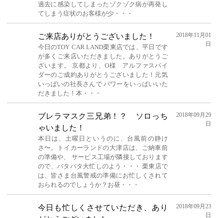
過去に感染してしまったゾクゾク病が再発し
てしまう症状のお客様が少・・・
2018年11月01
ご来店ありがとうございました！
日
今日のTOY CAR LAND栗東店では、平日です
が多くご来店いただきました。ありがとうご
ざいます。 京都より、O様 アルファスパイ
ダーのご成約ありがとうございました！元気
いっぱいの社長さんで パワーをいっぱいいた
だきました！本・・・
2018年09月29
ブレラマスク三兄弟！？ ソロっち
日
ゃいました！
本日は、土曜日というのに、台風前の静け
さ〜。トイカーランドの大津店は、ご納車前
の準備や、 サービス工場が隣接しております
ので、バタバタ大忙しのよう・・・ 栗東店で
は、皆さま台風警戒の準備にお忙しくされて
おられるのでしょうか？お昼・・・
2018年09月23
今日も忙しくさせていただき、あり
日