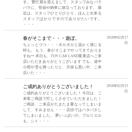
す。 繁忙期を迎えまして、スタッフみなバラ
バラに、登録や納車に旅立っております。 最
近は、スタッフひとりひとり、ほんと出来る
スタッフばかりですのでありがたいです。
・・・
2018年02月17
春がそこまで・・・遊ぼ。
日
ちょっとづつ・・・ポカポカと温かく感じる
時も。 もう、春がそこまでやってきておりま
すねー 本日も、TOY CAR LAND栗東店へご来
店いただきありがとうございます でも、途中
小雨や雪も降ったりと、天候も悪い中、ご来
店いた・・・
2018年02月15
ご成約ありがとうございました！
日
ご成約ありがとうございました！ 今日は、ご
来客ご商談で忙しくさせていただきました！
ご商談、ご来店がたまたま重なってしまいま
して、すみません・・・店頭ではバタバタし
てしまいました。 夢いっぱいの、プルリエル
も、シト・・・