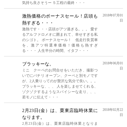
気持ち良さそうー ５工程の最終・・・
2018年07月01
激熱価格のボーナスセール！店頭も
日
熱すぎる・・・
激熱です・・・店頭がアツ過ぎる。。。 愛す
るアルファロメオに囲まれて、幸せすぎる私
のシゴト。 ボーナスセール！ 低走行良質車
を、激アツ特選車価格！価格も熱すぎ
る・・・ 人生半分の時間、イタフ・・・
2018年06月01
ブラッキーな。
日
ミニ クーペのお問合せをいただき、撮影つ
いでにバチリ オープン、クーペと別モノです
が、2人乗りってのが贅沢な気分で良い。。。
ブラッキーな、、、 人を楽しませてくれる、
ゾクゾクするようなスパイシーな走り、、、
若モノに伝えて・・・
2018年02月22
2月23日(金）は、栗東店臨時休業に
日
なります。
2月23日(金）は、栗東店臨時休業となりま