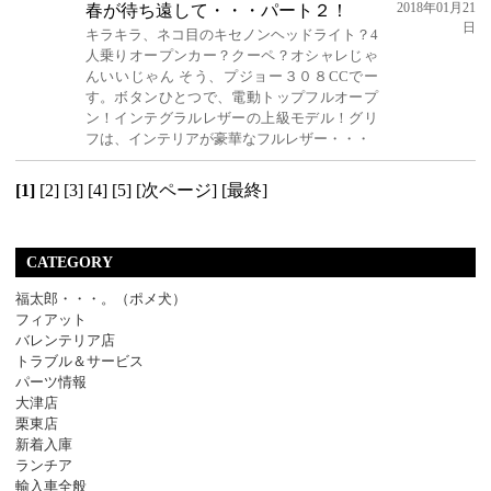
2018年01月21
春が待ち遠して・・・パート２！
日
キラキラ、ネコ目のキセノンヘッドライト？4
人乗りオープンカー？クーペ？オシャレじゃ
んいいじゃん そう、プジョー３０８CCでー
す。ボタンひとつで、電動トップフルオープ
ン！インテグラルレザーの上級モデル！グリ
フは、インテリアが豪華なフルレザー・・・
[1]
[2]
[3]
[4]
[5]
[次ページ]
[最終]
CATEGORY
福太郎・・・。（ポメ犬）
フィアット
バレンテリア店
トラブル＆サービス
パーツ情報
大津店
栗東店
新着入庫
ランチア
輸入車全般