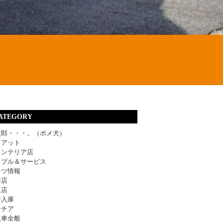
ATEGORY
太郎・・・。（ポメ犬）
ィアット
レンテリア店
ラブル＆サービス
ーツ情報
津店
東店
着入庫
ンチア
入車全般