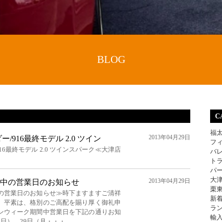
BLOG
C
福
2013年04月29日
/916最終モデル 2.0 ツイン
フ
16最終モデル 2.0 ツインスパーク≪大津店
バ
ト
パ
大
2013年04月29日
中の営業日のお知らせ
栗
の営業日のお知らせ≫時下ますますご清祥
新
。平素は、格別のご高配を賜り厚く御礼申
ラ
ンウィーク期間中営業日を下記の通りお知
輸
（日）、29日（月・・・