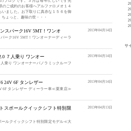
りのブログです。３月は毎年忙しいです先
20
県のご成約のお客様へアルファロメオ１４
20
もらいました。お下取りに真赤な１５６を御
20
。ちょっと、趣味の世・・・
20
20
2013年04月14日
インスパーク16V 5MT！ワンオ
スパーク16V 5MT！ワンオーナーディーラ
サ
2013年04月14日
 2.0 ７人乗り ワンオー
2.0 ７人乗り ワンオーナーパノラミックルーフ
2013年04月14日
6 24V 6F タンレザー
 24V 6F タンレザー ディーラー車≪栗東店≫
2013年04月13日
ットスポールクイックシフト特別限
スポールクイックシフト特別限定モデル≪大