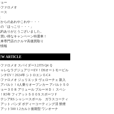
ジョー
ルファロメオ
ュース
談
店からのあれやこれや・・・
日の「ほっこり・・・」
成約ありがとうございました。
お買い得なキャンペーン特選車！
入車専門店のクルマ高価買取り
用情報
EW ARTICLE
ファロメオ スパイダー3.2JTS Q4 Ｑ
シャレなラグジュアリーEV！DSオートモービル
ンチEV！2024年 シトロエン E-C4
ファロメオ ジュリエッタ ヴェローチェ 新入
血アバルト！4人乗りオープンカー アバルト５０
ョー３０８ アリュール ブルーＨＤｉ スペシ
w！R5年 フィアット５００X スポーツ F
ーテシアRS シャシースポール ガラスコーティ
アット パンダ ボディーコーティング済 禁煙
アット500 1.2カルト後期型 ワンオーナ