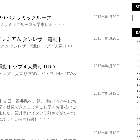
S
2013年04月20日
W 2.0 パノラミックルーフ
2.0 パノラミックルーフ≪栗東店≫ ・・・
B
2013年04月20日
CCプレミアム タンレザー電動ト
20
プレミアム タンレザー電動トップ４人乗り HDD
20
20
20
2013年04月20日
C 電動トップ４人乗り HDD
20
20
 電動トップ４人乗り HDDナビ・フルセグTV≪
20
20
20
2013年04月19日
20
】先日、福井県へ。朝、7時ごろからぼち
20
早く登録できましてすこし早くお客様のご
20
ました。福井県はイタフラ好きが多いので
20
だけますし納車も楽し・・・
20
20
20
2013年04月18日
20