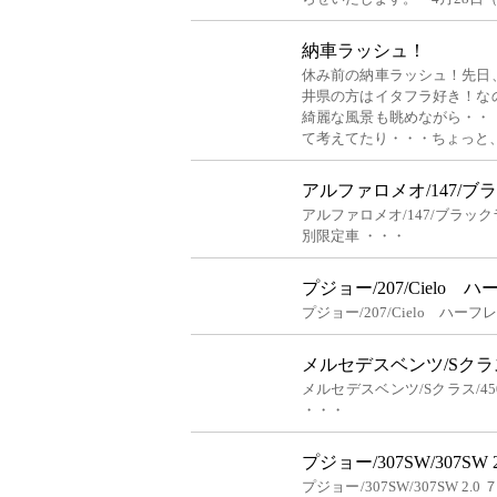
納車ラッシュ！
休み前の納車ラッシュ！先日
井県の方はイタフラ好き！な
綺麗な風景も眺めながら・・
て考えてたり・・・ちょっと
アルファロメオ/147/ブ
アルファロメオ/147/ブラック
別限定車 ・・・
プジョー/207/Ciel
プジョー/207/Cielo ハ
メルセデスベンツ/Sクラス/
メルセデスベンツ/Sクラス/45
・・・
プジョー/307SW/307SW
プジョー/307SW/307SW 