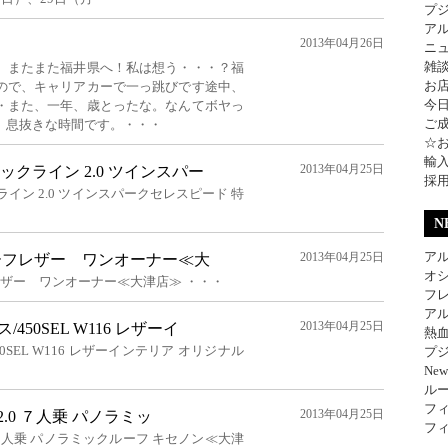
プ
ア
2013年04月26日
ニ
雑
、またまた福井県へ！私は想う・・・？福
お
ので、キャリアカーで一っ跳びです途中、
今
・また、一年、歳とったな。なんてボヤっ
ご
、息抜きな時間です。・・・
☆
輸
2013年04月25日
ラックライン 2.0 ツインスパー
採
ライン 2.0 ツインスパークセレスピード 特
N
アル
2013年04月25日
o ハーフレザー ワンオーナー≪大
オ
ーフレザー ワンオーナー≪大津店≫ ・・・
フレ
アル
2013年04月25日
450SEL W116 レザーイ
熱
0SEL W116 レザーインテリア オリジナル
プジ
Ne
ル
フィ
2013年04月25日
 2.0 ７人乗 パノラミッ
フィ
2.0 ７人乗 パノラミックルーフ キセノン≪大津