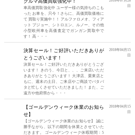
2018年07月28
クルマ高価買取強化中！
日
車高価買取強化中 ユーザー様の気持ちのこも
った お車を、只今！さらに、高価買取価格に
て 買取り実施中！！ アルファロメオ、フィア
ット プジョー、シトロエン、ルノー、その他
小型欧州車を高価査定でガンガン買取中で
す！ 高・・・
2018年04月15
決算セール！ご好評いただきありが
日
とうございます！
決算セール！ご好評いただきありがとうござ
います！ きのう、今日と、、、ご来店いただ
きありがとうございます！ 大津店、栗東店と
もに、週末の土日、ご来店やご商談でバタバ
タと忙しくさせていただきました！ また、ご
遠方や他府県から・・・
2018年04月15
【ゴールデンウィーク休業のお知ら
日
せ】
【ゴールデンウィーク休業のお知らせ】 誠に
勝手ながら、以下の期間を休業とさせていた
だきます。 ゴールデンウィーク休暇期間：5