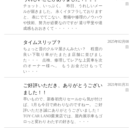
日
チョット、いっぷく。 昨日、うれしいメー
ルが届きました。 永くイタフラしております
と、 表にでてこない、整備や修理のノウハウ
や技術、努力が必要なのですが 遣り甲斐や達
成感もおおきくて・・・ ・・・
2025年02月08
タイムスリップ？
日
ちょっと昔のクルマ屋さんみたい？ 程度の
良い下取り車がたまたま店舗に並びまし
た・・・ 点検、修理してレアな上質車を次
のオーナー様へ。 もうお金だけもって
い・・・
2021年01月31
ご好評いただき、ありがとうござい
日
ました！！
早いもので、新春初売りセールから気が付け
ば、1月も今日で終わりなのですねー。 ご好
評いただき誠にありがとうございました！
TOY CAR LAND栗東店では、屋内展示車もゴ
ロっと変わり わたすの好きな、・・・