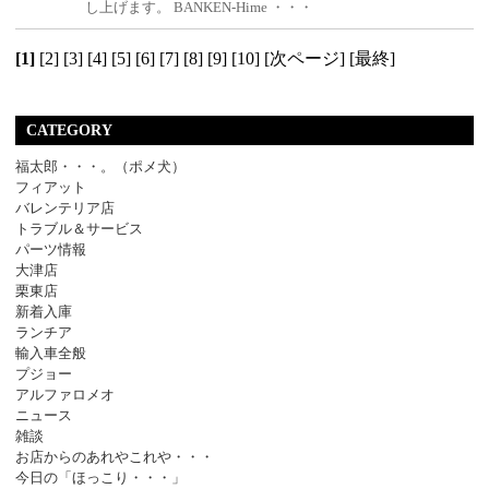
し上げます。 BANKEN-Hime ・・・
[1]
[2]
[3]
[4]
[5]
[6]
[7]
[8]
[9]
[10]
[次ページ]
[最終]
CATEGORY
福太郎・・・。（ポメ犬）
フィアット
バレンテリア店
トラブル＆サービス
パーツ情報
大津店
栗東店
新着入庫
ランチア
輸入車全般
プジョー
アルファロメオ
ニュース
雑談
お店からのあれやこれや・・・
今日の「ほっこり・・・」