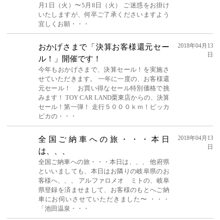
月1日（火）〜5月8日（火） ご迷惑をお掛け
いたしますが、何卒ご了承くださいますよう
宜しくお願・・・
2018年04月13
おかげさまで「決算お客様還元セー
日
ル！」開催です！
今年もおかげさまで、決算セール！を実施さ
せていただきます。 一年に一度の、お客様還
元セール！ お買い得なセール特別価格で挑
みます！ TOY CAR LAND栗東店からの、決算
セール！第一弾！ 走行５０００ｋｍ！ピッカ
ピカの・・・
2018年04月13
全国ご納車への旅・・・本日
日
は、、、
全国ご納車への旅・・・本日は、、、 他府県
といいましても、本日はお隣りの岐阜県のお
客様へ、、、 アルファロメオ ミトの、岐阜
県登録を済ませまして、お客様のもとへご納
車にお伺いさせていただきました〜 ・・・
「池田温泉・・・