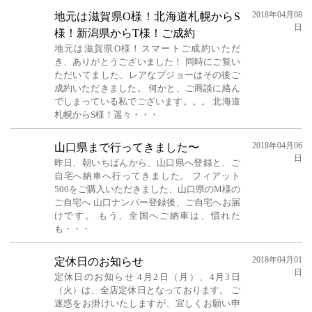
2018年04月08
地元は滋賀県O様！北海道札幌からS
日
様！新潟県からT様！ご成約
地元は滋賀県O様！スマートご成約いただ
き、ありがとうございました！ 同時にご覧い
ただいてました、レアなプジョーはその後ご
成約いただきました。 何かと、ご商談に絡ん
でしまっている私でございます。。。 北海道
札幌からS様！遥々・・・
2018年04月06
山口県まで行ってきました〜
日
昨日、朝いちばんから、山口県へ登録と、ご
自宅へ納車へ行ってきました。 フィアット
500をご購入いただきました、山口県のM様の
ご自宅へ 山口ナンバー登録後、ご自宅へお届
けです。 もう、全国へご納車は、慣れた
も・・・
2018年04月01
定休日のお知らせ
日
定休日のお知らせ 4月2日（月）、4月3日
（火）は、全店定休日となっております。 ご
迷惑をお掛けいたしますが、宜しくお願い申