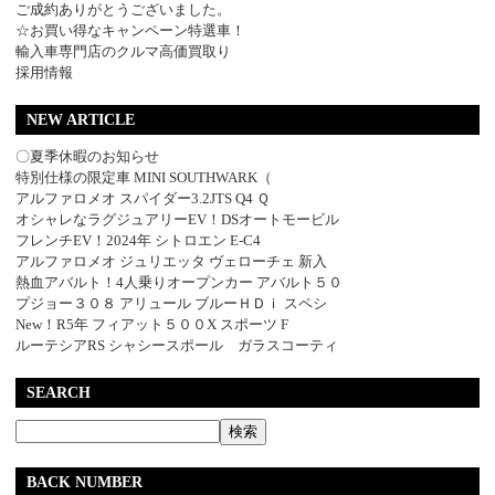
ご成約ありがとうございました。
☆お買い得なキャンペーン特選車！
輸入車専門店のクルマ高価買取り
採用情報
NEW ARTICLE
〇夏季休暇のお知らせ
特別仕様の限定車 MINI SOUTHWARK（
アルファロメオ スパイダー3.2JTS Q4 Ｑ
オシャレなラグジュアリーEV！DSオートモービル
フレンチEV！2024年 シトロエン E-C4
アルファロメオ ジュリエッタ ヴェローチェ 新入
熱血アバルト！4人乗りオープンカー アバルト５０
プジョー３０８ アリュール ブルーＨＤｉ スペシ
New！R5年 フィアット５００X スポーツ F
ルーテシアRS シャシースポール ガラスコーティ
SEARCH
BACK NUMBER