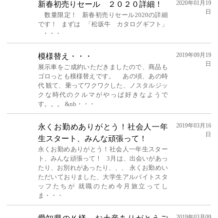
2020年01月19
新春初売りセール ２０２０詳細！
日
数量限定！ 新春初売りセール2020の詳細
です！ まずは 「松坂牛 カタログギフト」
・・・
2019年09月19
模様替え・・・
日
展示車をご成約いただきましたので、商品も
ゴロっとも模様替えです。 あの頃、あの時
代 観て、乗ってワクワクした、ノスタルジッ
クな時代のクルマがやっぱ好きなようで
す。。。 &nb・・・
2019年03月16
永くお勤めありがとう！社会人一年
日
生スタート、みんな頑張って！
永くお勤めありがとう！社会人一年生スター
ト、みんな頑張って！ 3月は、出会いがあっ
たり、お別れがあったり、、、 永くお勤めい
ただいておりました、大学生アルバイトスタ
ッフたちが 就職のため今月旅立ってし
ま・・・
2019年03月09