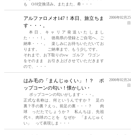
も O/H交換済み。またまた、希・・・
2006年02月25
アルファロメオ147！本日、旅立ちま
日
す・・・。
本日、キャリア発送いたしまし
た・・・！。 徳島県の登録とご自宅へ、ご
納車・・・。 楽しみにお待ちいただいてお
ります。 ご納車まで、もう少しです。
それまで、お下取りのvw ゴルフ ワゴン
をそのまま お引き上げさせていただきます
ので、・・・
2006年02月24
はみ毛の「まんじゅくい」！？ ポ
日
ップコーンの匂い！懐かしい・
ポップコーンの匂いがします・・・。
正式な名称は、何というんですか？ 足の
裏？手の裏？えっ。前足の裏・・・？ 肉
球 っだたでしょうか？ 私んちは、先祖
代々、肉球のことを なぜか 「まんじゅく
い」 って表現しま・・・