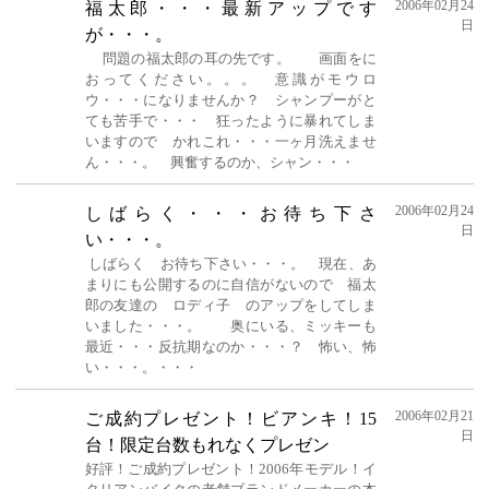
2006年02月24
福太郎・・・最新アップです
日
が・・・。
問題の福太郎の耳の先です。 画面をに
おってください。。。 意識がモウロ
ウ・・・になりませんか？ シャンプーがと
ても苦手で・・・ 狂ったように暴れてしま
いますので かれこれ・・・一ヶ月洗えませ
ん・・・。 興奮するのか、シャン・・・
2006年02月24
しばらく・・・お待ち下さ
日
い・・・。
しばらく お待ち下さい・・・。 現在、あ
まりにも公開するのに自信がないので 福太
郎の友達の ロディ子 のアップをしてしま
いました・・・。 奥にいる、ミッキーも
最近・・・反抗期なのか・・・？ 怖い、怖
い・・・。・・・
2006年02月21
ご成約プレゼント！ビアンキ！15
日
台！限定台数もれなくプレゼン
好評！ご成約プレゼント！2006年モデル！イ