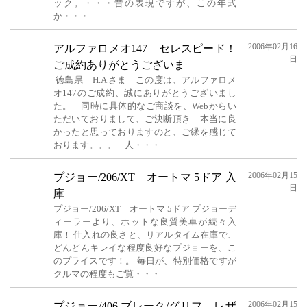
ック。・・・昔の表現ですが、この年式
か・・・
2006年02月16
アルファロメオ147 セレスピード！
日
ご成約ありがとうございま
徳島県 H.A さま この度は、アルファロメ
オ147のご成約、誠にありがとうございまし
た。 同時に具体的なご商談を、Webからい
ただいておりまして、ご決断頂き 本当に良
かったと思っておりますのと、ご縁を感じて
おります。。。 人・・・
2006年02月15
プジョー/206/XT オートマ 5ドア 入
日
庫
プジョー/206/XT オートマ 5ドア プジョーデ
ィーラーより、ホットな良質美車が続々入
庫！ 仕入れの良さと、リアルタイム在庫で、
どんどんキレイな程度良好なプジョーを、こ
のプライスです！。 毎日が、特別価格ですが
クルマの程度もご覧・・・
2006年02月15
プジョー/406 ブレーク/グリフ レザ