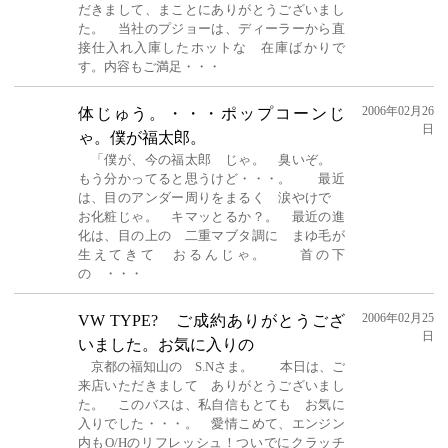
だきまして、まことにありがとうございまし
た。 当社のプジョーは、ディーラーから直
接仕入れ入庫したホットな 在庫ばかりで
す。内容もご満足・・・
2006年02月26
体じゅう。・・・ポップコーンじ
日
ゃ。僕が福太郎。
「僕が、今の福太郎 じゃ。 臭いぞ。
もう分かってると思うけど・・・。 最近
は、目のアンダー周りをまるく 涙やけで
お化粧じゃ。 キマッとるか？。 最近の進
化は、目の上の 二重マブタ調に まゆ毛が
生えてきて おるんじゃ。 首の下
の ・・・
2006年02月25
VW TYPE? ご成約ありがとうござ
日
いました。お気に入りの
京都の福知山の S.Nさま。 本日は、ご
来店いただきまして ありがとうございまし
た。 このバスは、私自信もとても お気に
入りでした・・・。 愛情こめて、エンジン
内もO/Hのリフレッシュ！ついでにクラッチ