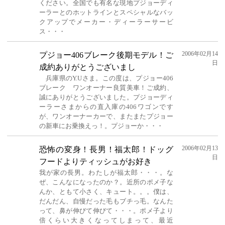
ください。全国でも有名な現地プジョーディ
ーラーとのホットラインとスペシャルなバッ
クアップでメーカー・ディーラーサービ
ス・・・
2006年02月14
プジョー406ブレーク後期モデル！ご
日
成約ありがとうございまし
兵庫県のY.Uさま。この度は、プジョー406
ブレーク ワンオーナー良質美車！ご成約、
誠にありがとうございました。プジョーディ
ーラーさまからの直入庫の406ワゴンです
が、ワンオーナーカーで、またまたプジョー
の新車にお乗換えっ！。プジョーか・・・
2006年02月13
恐怖の変身！長男！福太郎！ドッグ
日
フードよりティッシュがお好き
我が家の長男。わたしが福太郎・・・。な
ぜ、こんなになったのか？。近所のポメ子な
んか、ともて小さく、キュート。。。僕は、
だんだん、自慢だった毛もブチっ毛。なんた
って、鼻が伸びて伸びて・・・。ポメ子より
倍くらい大きくなってしまって、最近