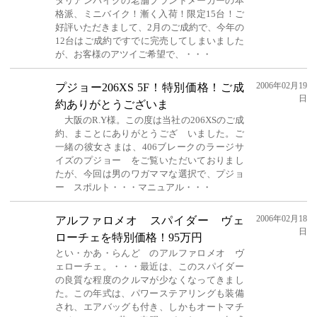
タリアンバイクの老舗ブランドメーカーの本
格派、ミニバイク！漸く入荷！限定15台！ご
好評いただきまして、2月のご成約で、今年の
12台はご成約ですでに完売してしまいました
が、お客様のアツイご希望で、・・・
2006年02月19
プジョー206XS 5F！特別価格！ご成
日
約ありがとうございま
大阪のR.Y様。この度は当社の206XSのご成
約、まことにありがとうござ いました。ご
一緒の彼女さまは、406ブレークのラージサ
イズのプジョー をご覧いただいておりまし
たが、今回は男のワガママな選択で、プジョ
ー スポルト・・・マニュアル・・・
2006年02月18
アルファロメオ スパイダー ヴェ
日
ローチェを特別価格！95万円
とい・かあ・らんど のアルファロメオ ヴ
ェローチェ。・・・最近は、このスパイダー
の良質な程度のクルマが少なくなってきまし
た。この年式は、パワーステアリングも装備
され、エアバッグも付き、しかもオートマチ