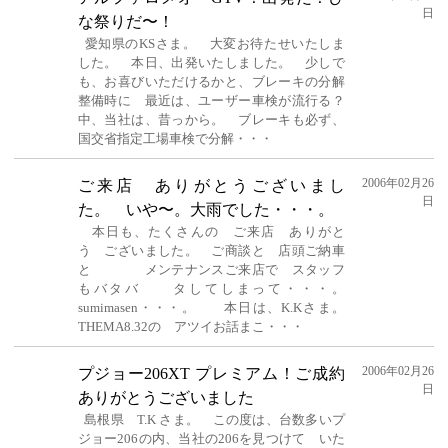
日
な祭りだ〜！
愛知県のKSさま。 大変お待たせいたしま
した。 本日、出発いたしました。 少しで
も、お喜びいただけるかと、ブレーキの分解
整備時に 最近は、ユーザー車検が流行る？
中、当社は、昔っから。 ブレーキも必ず、
国交省指定工場車検で分解・・・
2006年02月26
ご来店 ありがとうございまし
日
た。 いや〜。大雨でした・・・。
本日も、たくさんの ご来店 ありがと
う ございました。 ご商談と 店頭ご納車
と メンテナンスご来店で スタッフ
もバタバ タしてしまって・・・。
sumimasen・・・。 本日は、K.Kさま。
THEMA8.32の アツイお話まこ・・・
2006年02月26
プジョー206XT プレミアム！ご成約
日
ありがとうございました
島根県 T.K さま。 この度は、台数多いプ
ジョー206の内、当社の206を見つけて いた