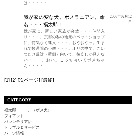
は・・・・・
2006年02月12
我が家の変な犬。ポメラニアン。命
日
名・・・福太郎！
我が家に、新しい家族が突然・・・仲間入
り・・・。京都の私の地元のペットショップ
に、何気なく進入・・・。おやおやっ。生ま
れて数週間の小僧・・・。オリの中で、こい
つだけ反対（壁側）向いて、後姿しか見えな
い・・・。おい。こっち向いてポメちゃ
ん・・・・
[1]
[2]
[次ページ]
[最終]
CATEGORY
福太郎・・・。（ポメ犬）
フィアット
バレンテリア店
トラブル＆サービス
パーツ情報