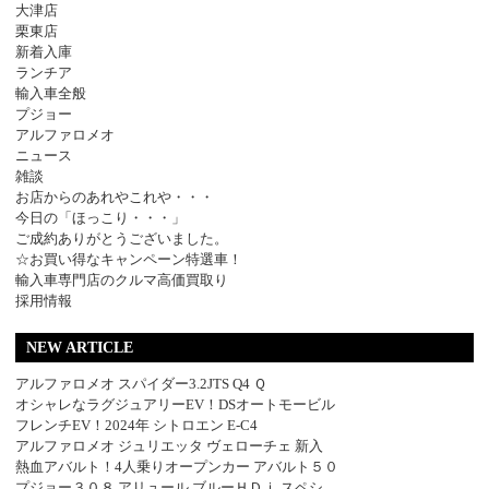
大津店
栗東店
新着入庫
ランチア
輸入車全般
プジョー
アルファロメオ
ニュース
雑談
お店からのあれやこれや・・・
今日の「ほっこり・・・」
ご成約ありがとうございました。
☆お買い得なキャンペーン特選車！
輸入車専門店のクルマ高価買取り
採用情報
NEW ARTICLE
アルファロメオ スパイダー3.2JTS Q4 Ｑ
オシャレなラグジュアリーEV！DSオートモービル
フレンチEV！2024年 シトロエン E-C4
アルファロメオ ジュリエッタ ヴェローチェ 新入
熱血アバルト！4人乗りオープンカー アバルト５０
プジョー３０８ アリュール ブルーＨＤｉ スペシ