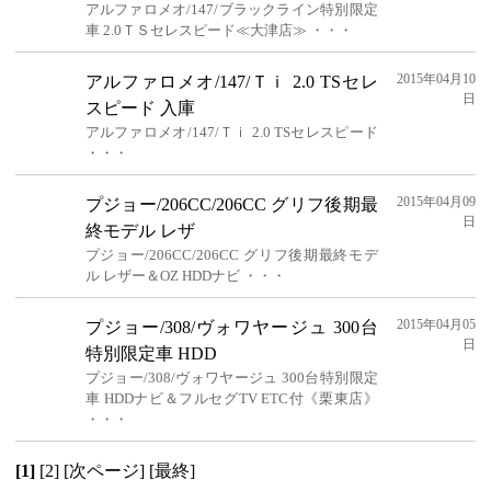
アルファロメオ/147/ブラックライン特別限定
車 2.0ＴＳセレスピード≪大津店≫ ・・・
2015年04月10
アルファロメオ/147/Ｔｉ 2.0 TSセレ
日
スピード 入庫
アルファロメオ/147/Ｔｉ 2.0 TSセレスピード
・・・
2015年04月09
プジョー/206CC/206CC グリフ後期最
日
終モデル レザ
プジョー/206CC/206CC グリフ後期最終モデ
ル レザー＆OZ HDDナビ ・・・
2015年04月05
プジョー/308/ヴォワヤージュ 300台
日
特別限定車 HDD
プジョー/308/ヴォワヤージュ 300台特別限定
車 HDDナビ＆フルセグTV ETC付《栗東店》
・・・
[1]
[2]
[次ページ]
[最終]