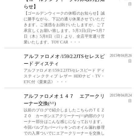
日
らせ】
【ゴールデンウィークの休暇のお知らせ】誠
に勝手ながら、下記の通り休業させていただ
きます。ご迷惑をお掛けいたしますが、ご了
承宜しくお願い致します。5月3日(日)〜5月7
日（木）5月8日（日）より、全店平常通り営
業いたします。TOY CAR ・・・
2015年04月26
アルファロメオ/159/2.2JTSセレスピ
日
ード ディスティ
アルファロメオ/159/2.2JTSセレスピード ディ
スティンクティブ レザー HDDナビ・TV・
ETC付《栗東店》 ・・・
2015年04月24
アルファロメオ１４７ エアークリ
日
ーナー交換(^^)
以前のブログで紹介しましたこちらのＴＥＺ
ＺＯ カーボンエアクリーナー(^^)内部のクリ
ーナー部分はこんな感じになっております。
今回バルブカバーパッキンのオイル漏れ修理
での入庫ついでにエアークリーナーを交換し