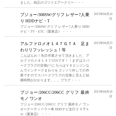
ました。純正のゴツイエアークリー・・・
2015年04月24
プジョー/308SW/グリフ レザー7人乗
日
り HDDナビ・T
プジョー/308SW/グリフ レザー7人乗り HDD
ナビ・TV・ETC《栗東店》 ・・・
2015年04月23
アルファロメオ１４７ＧＴＡ 足ま
日
わりリフッレッシュ！等
こんばんわ！先日作業させて頂きました、ア
ルファロメオ１４７GTAです！！まずはスパ
ークプラグの交換(^^)こちらはＶ６エンジンな
んでインテークまわりをゴッソリ外しての作
業ですのでスパークプラグの交換と言えど結
構時間がかかります。。。プラグ・・・
2015年04月19
プジョー/206CC/206CC グリフ 最終
日
モノ ワンオ
プジョー/206CC/206CC グリフ 最終モノ ワン
オーナーディーラー車 HDDナビ走行２０千ｋ
ｍ《栗東店》 ・・・