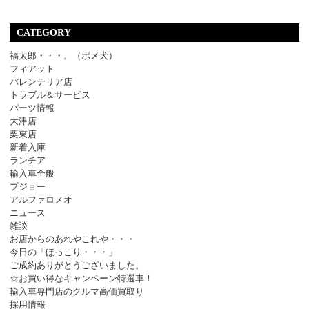
CATEGORY
福太郎・・・。（ポメ犬）
フィアット
バレンテリア店
トラブル＆サービス
パーツ情報
大津店
栗東店
新着入庫
ランチア
輸入車全般
プジョー
アルファロメオ
ニュース
雑談
お店からのあれやこれや・・・
今日の「ほっこり・・・」
ご成約ありがとうございました。
☆お買い得なキャンペーン特選車！
輸入車専門店のクルマ高価買取り
採用情報