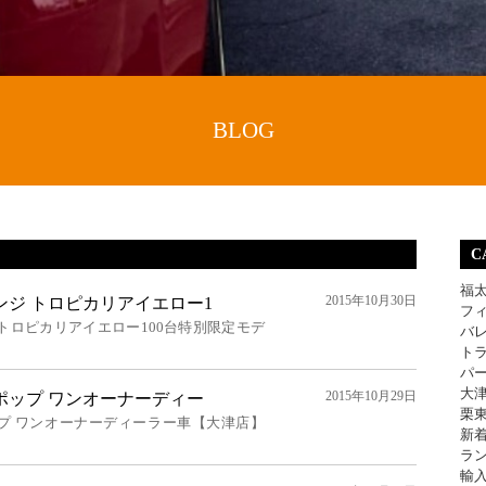
BLOG
C
福
2015年10月30日
ラウンジ トロピカリアイエロー1
フ
ンジ トロピカリアイエロー100台特別限定モデ
バ
ト
パ
大
2015年10月29日
16Ｖポップ ワンオーナーディー
栗
6Ｖポップ ワンオーナーディーラー車【大津店】
新
ラ
輸