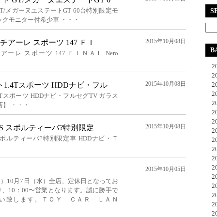
T/メガーヌエステートGT 60台特別限定モ
S
バックモニター付希少車 ・・・
2015年10月08日
チアーレ スポーツ 147 ＦＩ
B
アーレ スポーツ 147 ＦＩＮＡＬ Nero
20
20
2015年10月08日
1.4Tスポーツ HDDナビ・フル
20
20
4Tスポーツ HDDナビ・フルセグTV ガラス
20
】 ・・・
20
20
2015年10月08日
6TS スポルティーバ?特別限定
20
S スポルティーバ?特別限定車 HDDナビ・Ｔ
20
20
20
20
2015年10月05日
20
火）10月7日（水）全店、定休日となってお
20
り、10：00〜営業となります。誠に勝手で
20
い致します。ＴＯＹ ＣＡＲ ＬＡＮ
20
20