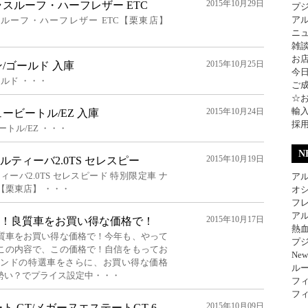
2015年10月29日
ガラスルーフ・ハーフレザー ETC
プ
ア
ラスルーフ・ハーフレザー ETC【栗東店】
ニ
雑
お
2015年10月25日
/ゴールド 入庫
今
ルド ・・・
ご
☆
輸
2015年10月24日
ービートル/EZ 入庫
採
トル/EZ ・・・
N
2015年10月19日
ポルティーバ2.0TS セレスピー
ィーバ2.0TS セレスピード 特別限定車 ナ
アル
【栗東店】 ・・・
オ
フレ
アル
2015年10月17日
！良質車をお買い得な価格で！
熱
質車をお買い得な価格で！今年も、やって
プジ
この内容で、この価格で！自信をもってお
Ne
ランドの特選車をさらに、お買い得な価格
ル
勢い？でプライス設定中・・・
フィ
フィ
2015年10月09日
 GT/メガーヌエステートGT 6