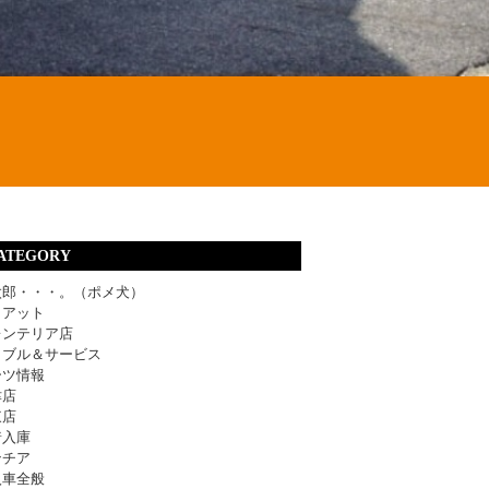
ATEGORY
太郎・・・。（ポメ犬）
ィアット
レンテリア店
ラブル＆サービス
ーツ情報
津店
東店
着入庫
ンチア
入車全般