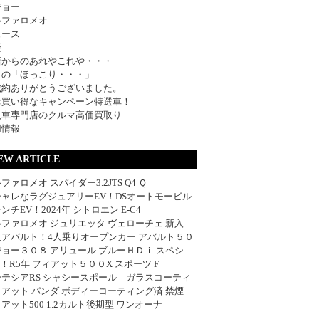
ジョー
ルファロメオ
ュース
談
店からのあれやこれや・・・
日の「ほっこり・・・」
成約ありがとうございました。
お買い得なキャンペーン特選車！
入車専門店のクルマ高価買取り
用情報
EW ARTICLE
ファロメオ スパイダー3.2JTS Q4 Ｑ
シャレなラグジュアリーEV！DSオートモービル
ンチEV！2024年 シトロエン E-C4
ファロメオ ジュリエッタ ヴェローチェ 新入
血アバルト！4人乗りオープンカー アバルト５０
ョー３０８ アリュール ブルーＨＤｉ スペシ
w！R5年 フィアット５００X スポーツ F
ーテシアRS シャシースポール ガラスコーティ
アット パンダ ボディーコーティング済 禁煙
アット500 1.2カルト後期型 ワンオーナ