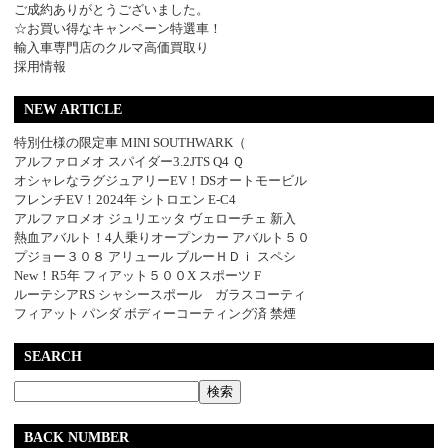
ご成約ありがとうございました。
☆お買い得なキャンペーン特選車！
輸入車専門店のクルマ高価買取り
採用情報
NEW ARTICLE
特別仕様の限定車 MINI SOUTHWARK（
アルファロメオ スパイダー3.2JTS Q4 Ｑ
オシャレなラグジュアリーEV！DSオートモービル
フレンチEV！2024年 シトロエン E-C4
アルファロメオ ジュリエッタ ヴェローチェ 新入
熱血アバルト！4人乗りオープンカー アバルト５０
プジョー３０８ アリュール ブルーＨＤｉ スペシ
New！R5年 フィアット５００X スポーツ F
ルーテシアRS シャシースポール ガラスコーティ
フィアット パンダ ボディーコーティング済 禁煙
SEARCH
BACK NUMBER