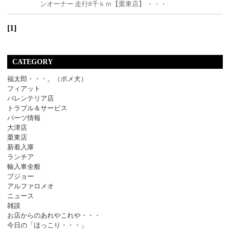
ンオーナー 走行8千ｋｍ【栗東店】 ・・・
[1]
CATEGORY
福太郎・・・。（ポメ犬）
フィアット
バレンテリア店
トラブル＆サービス
パーツ情報
大津店
栗東店
新着入庫
ランチア
輸入車全般
プジョー
アルファロメオ
ニュース
雑談
お店からのあれやこれや・・・
今日の「ほっこり・・・」