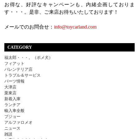
お得な、好評なキャンペーンも、内緒企画しておりま
す・・・。是非、ご来店お待ちいたしております！
メールでのお問合せ：
info@toycarland.com
CATEGORY
福太郎・・・。（ポメ犬）
フィアット
バレンテリア店
トラブル＆サービス
パーツ情報
大津店
栗東店
新着入庫
ランチア
輸入車全般
プジョー
アルファロメオ
ニュース
雑談