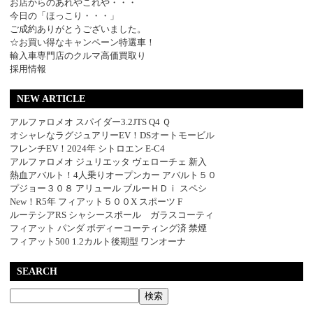
お店からのあれやこれや・・・
今日の「ほっこり・・・」
ご成約ありがとうございました。
☆お買い得なキャンペーン特選車！
輸入車専門店のクルマ高価買取り
採用情報
NEW ARTICLE
アルファロメオ スパイダー3.2JTS Q4 Ｑ
オシャレなラグジュアリーEV！DSオートモービル
フレンチEV！2024年 シトロエン E-C4
アルファロメオ ジュリエッタ ヴェローチェ 新入
熱血アバルト！4人乗りオープンカー アバルト５０
プジョー３０８ アリュール ブルーＨＤｉ スペシ
New！R5年 フィアット５００X スポーツ F
ルーテシアRS シャシースポール ガラスコーティ
フィアット パンダ ボディーコーティング済 禁煙
フィアット500 1.2カルト後期型 ワンオーナ
SEARCH