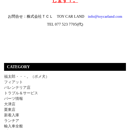
します！。
お問合せ：株式会社ＴＣＬ TOY CAR LAND
info@toycarland.com
TEL 077 523 7705(代)
CATEGORY
福太郎・・・。（ポメ犬）
フィアット
バレンテリア店
トラブル＆サービス
パーツ情報
大津店
栗東店
新着入庫
ランチア
輸入車全般