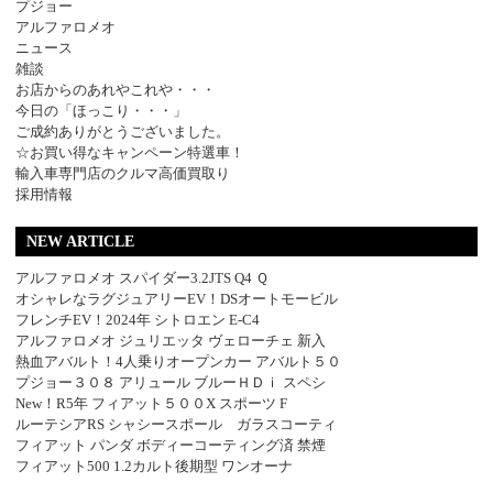
プジョー
アルファロメオ
ニュース
雑談
お店からのあれやこれや・・・
今日の「ほっこり・・・」
ご成約ありがとうございました。
☆お買い得なキャンペーン特選車！
輸入車専門店のクルマ高価買取り
採用情報
NEW ARTICLE
アルファロメオ スパイダー3.2JTS Q4 Ｑ
オシャレなラグジュアリーEV！DSオートモービル
フレンチEV！2024年 シトロエン E-C4
アルファロメオ ジュリエッタ ヴェローチェ 新入
熱血アバルト！4人乗りオープンカー アバルト５０
プジョー３０８ アリュール ブルーＨＤｉ スペシ
New！R5年 フィアット５００X スポーツ F
ルーテシアRS シャシースポール ガラスコーティ
フィアット パンダ ボディーコーティング済 禁煙
フィアット500 1.2カルト後期型 ワンオーナ