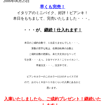
2006年06月25日
早くも完売！
イタリアのミニバイク、好評！ビアンキ！
本日をもちまして、完売いたしました・・・。
・・・が、
継続！仕入れます！
本日のご成約台数で、１台足りませんでした・・・。
算数の苦手な私は、在庫自転車の台数と
ご成約台数の把握も、未だ大丈夫かな〜って
引き算・・・えっ。２台マイナス！こりゃイカン！。
早速注文・・・。注文中です。
ビアンキカラーのこのカラーだけのチョイスです
ので、おそらく８台〜１０台くらいの入庫にあるかと
思います。
入庫いたしましたら、ご成約プレゼント！継続いた