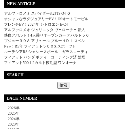
NEW ARTICLE
アルファロメオ スパイダー3.2JTS Q4 Ｑ
オシャレなラグジュアリーEV！DSオートモービル
フレンチEV！2024年 シトロエン E-C4
アルファロメオ ジュリエッタ ヴェローチェ 新入
熱血アバルト！4人乗りオープンカー アバルト５０
プジョー３０８ アリュール ブルーＨＤｉ スペシ
New！R5年 フィアット５００X スポーツ F
ルーテシアRS シャシースポール ガラスコーティ
フィアット パンダ ボディーコーティング済 禁煙
フィアット500 1.2カルト後期型 ワンオーナ
SEARCH
BACK NUMBER
2026年
2025年
2024年
2023年