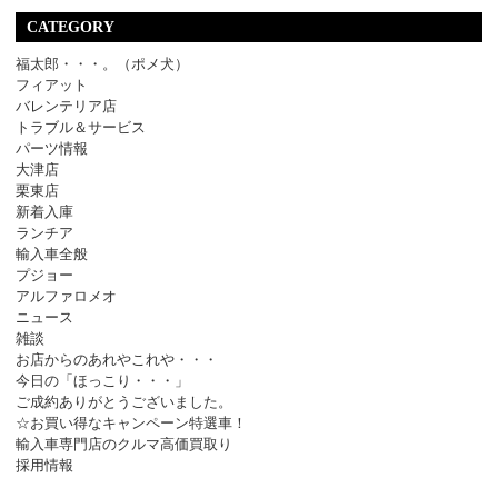
CATEGORY
福太郎・・・。（ポメ犬）
フィアット
バレンテリア店
トラブル＆サービス
パーツ情報
大津店
栗東店
新着入庫
ランチア
輸入車全般
プジョー
アルファロメオ
ニュース
雑談
お店からのあれやこれや・・・
今日の「ほっこり・・・」
ご成約ありがとうございました。
☆お買い得なキャンペーン特選車！
輸入車専門店のクルマ高価買取り
採用情報