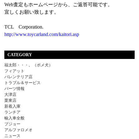
Web査定もホームページから、ご返答可能です。
宜しくお願い致します。
TCL Corporation.
http://www.toycarland.com/kaitori.asp
CATEGORY
福太郎・・・。（ポメ犬）
フィアット
バレンテリア店
トラブル＆サービス
パーツ情報
大津店
栗東店
新着入庫
ランチア
輸入車全般
プジョー
アルファロメオ
ニュース