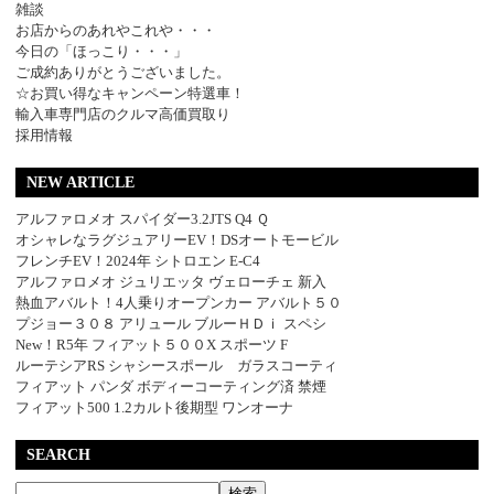
雑談
お店からのあれやこれや・・・
今日の「ほっこり・・・」
ご成約ありがとうございました。
☆お買い得なキャンペーン特選車！
輸入車専門店のクルマ高価買取り
採用情報
NEW ARTICLE
アルファロメオ スパイダー3.2JTS Q4 Ｑ
オシャレなラグジュアリーEV！DSオートモービル
フレンチEV！2024年 シトロエン E-C4
アルファロメオ ジュリエッタ ヴェローチェ 新入
熱血アバルト！4人乗りオープンカー アバルト５０
プジョー３０８ アリュール ブルーＨＤｉ スペシ
New！R5年 フィアット５００X スポーツ F
ルーテシアRS シャシースポール ガラスコーティ
フィアット パンダ ボディーコーティング済 禁煙
フィアット500 1.2カルト後期型 ワンオーナ
SEARCH