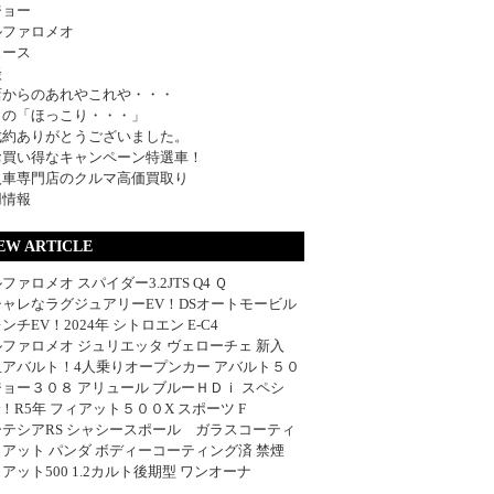
ジョー
ルファロメオ
ュース
談
店からのあれやこれや・・・
日の「ほっこり・・・」
成約ありがとうございました。
お買い得なキャンペーン特選車！
入車専門店のクルマ高価買取り
用情報
EW ARTICLE
ファロメオ スパイダー3.2JTS Q4 Ｑ
シャレなラグジュアリーEV！DSオートモービル
ンチEV！2024年 シトロエン E-C4
ファロメオ ジュリエッタ ヴェローチェ 新入
血アバルト！4人乗りオープンカー アバルト５０
ョー３０８ アリュール ブルーＨＤｉ スペシ
w！R5年 フィアット５００X スポーツ F
ーテシアRS シャシースポール ガラスコーティ
アット パンダ ボディーコーティング済 禁煙
アット500 1.2カルト後期型 ワンオーナ