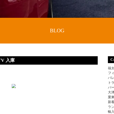
BLOG
TV 入庫
C
福
フ
バ
ト
パ
大
栗
新
ラ
輸