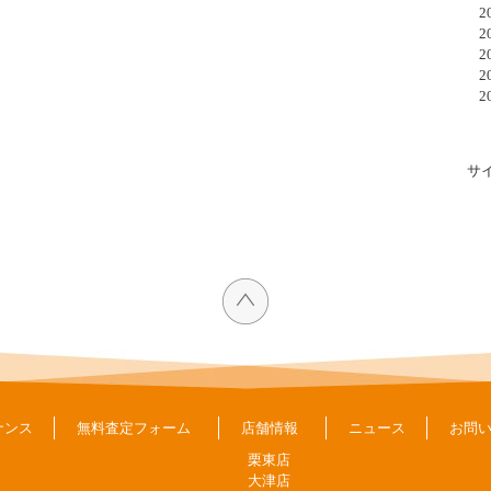
20
20
20
20
20
サ
ナンス
無料査定フォーム
店舗情報
ニュース
お問
栗東店
大津店