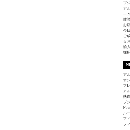
プ
ア
ニ
雑
お
今
ご
☆
輸
採
N
アル
オ
フレ
アル
熱
プジ
Ne
ル
フィ
フィ