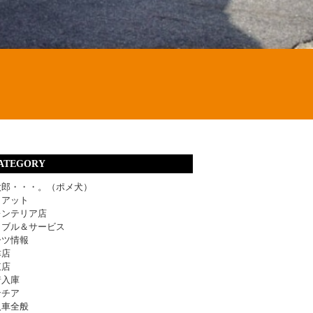
ATEGORY
太郎・・・。（ポメ犬）
ィアット
レンテリア店
ラブル＆サービス
ーツ情報
津店
東店
着入庫
ンチア
入車全般