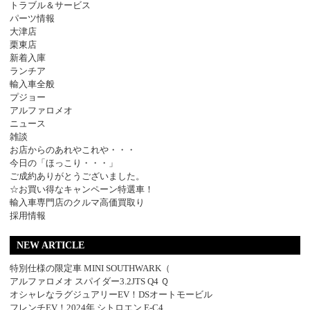
トラブル＆サービス
パーツ情報
大津店
栗東店
新着入庫
ランチア
輸入車全般
プジョー
アルファロメオ
ニュース
雑談
お店からのあれやこれや・・・
今日の「ほっこり・・・」
ご成約ありがとうございました。
☆お買い得なキャンペーン特選車！
輸入車専門店のクルマ高価買取り
採用情報
NEW ARTICLE
特別仕様の限定車 MINI SOUTHWARK（
アルファロメオ スパイダー3.2JTS Q4 Ｑ
オシャレなラグジュアリーEV！DSオートモービル
フレンチEV！2024年 シトロエン E-C4