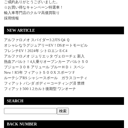
ご成約ありがとうございました。
☆お買い得なキャンペーン特選車！
輸入車専門店のクルマ高価買取り
採用情報
NEW ARTICLE
アルファロメオ スパイダー3.2JTS Q4 Ｑ
オシャレなラグジュアリーEV！DSオートモービル
フレンチEV！2024年 シトロエン E-C4
アルファロメオ ジュリエッタ ヴェローチェ 新入
熱血アバルト！4人乗りオープンカー アバルト５０
プジョー３０８ アリュール ブルーＨＤｉ スペシ
New！R5年 フィアット５００X スポーツ F
ルーテシアRS シャシースポール ガラスコーティ
フィアット パンダ ボディーコーティング済 禁煙
フィアット500 1.2カルト後期型 ワンオーナ
SEARCH
BACK NUMBER