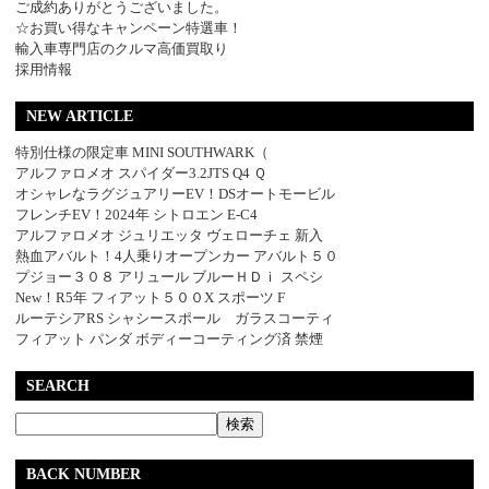
ご成約ありがとうございました。
☆お買い得なキャンペーン特選車！
輸入車専門店のクルマ高価買取り
採用情報
NEW ARTICLE
特別仕様の限定車 MINI SOUTHWARK（
アルファロメオ スパイダー3.2JTS Q4 Ｑ
オシャレなラグジュアリーEV！DSオートモービル
フレンチEV！2024年 シトロエン E-C4
アルファロメオ ジュリエッタ ヴェローチェ 新入
熱血アバルト！4人乗りオープンカー アバルト５０
プジョー３０８ アリュール ブルーＨＤｉ スペシ
New！R5年 フィアット５００X スポーツ F
ルーテシアRS シャシースポール ガラスコーティ
フィアット パンダ ボディーコーティング済 禁煙
SEARCH
BACK NUMBER