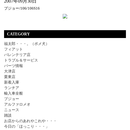
2007年09月30日
プジョー/106/106S16
CATEGORY
福太郎・・・。（ポメ犬）
フィアット
バレンテリア店
トラブル＆サービス
パーツ情報
大津店
栗東店
新着入庫
ランチア
輸入車全般
プジョー
アルファロメオ
ニュース
雑談
お店からのあれやこれや・・・
今日の「ほっこり・・・」