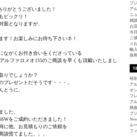
プ
ありがとうございました！
ア
ニ
もビックリ！
雑
対面となりますが、
お
今
ご
ます！お楽しみにお待ち下さいネ！
☆
輸
にながくお付き合いをくださっている
採
アルファロメオ155のご商談を早くも頂戴いたしまし
N
取りでしょうか？
特別
のプレゼントだそうです・・・。
アル
んとうに。
オ
フレ
アル
熱
ました。
プジ
6SWをご成約いただきました！
Ne
ル
時に他、お見積もりのご依頼を
フィ
商談慌てました。。。