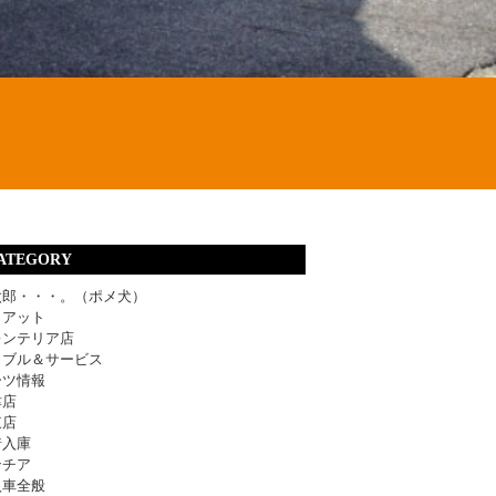
ATEGORY
太郎・・・。（ポメ犬）
ィアット
レンテリア店
ラブル＆サービス
ーツ情報
津店
東店
着入庫
ンチア
入車全般