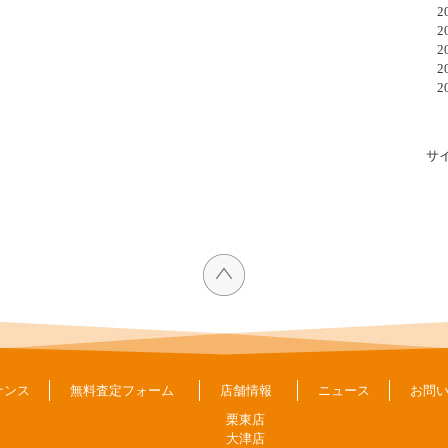
20
20
20
20
20
サ
ナンス
無料査定フォーム
店舗情報
ニュース
お問
栗東店
大津店