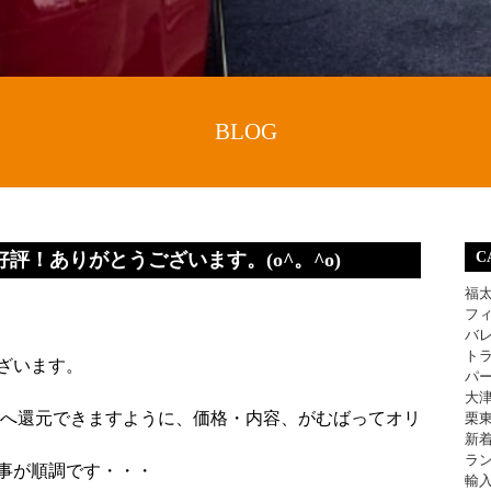
BLOG
評！ありがとうございます。(o^。^o)
C
福
フ
バ
ト
ざいます。
パ
大
へ還元できますように、価格・内容、がむばってオリ
栗
新
ラ
事が順調です・・・
輸