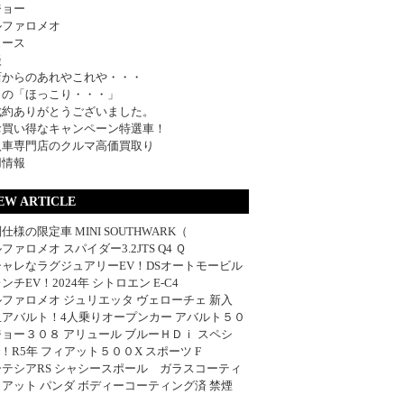
ジョー
ルファロメオ
ュース
談
店からのあれやこれや・・・
日の「ほっこり・・・」
成約ありがとうございました。
お買い得なキャンペーン特選車！
入車専門店のクルマ高価買取り
用情報
EW ARTICLE
仕様の限定車 MINI SOUTHWARK（
ファロメオ スパイダー3.2JTS Q4 Ｑ
シャレなラグジュアリーEV！DSオートモービル
ンチEV！2024年 シトロエン E-C4
ファロメオ ジュリエッタ ヴェローチェ 新入
血アバルト！4人乗りオープンカー アバルト５０
ョー３０８ アリュール ブルーＨＤｉ スペシ
w！R5年 フィアット５００X スポーツ F
ーテシアRS シャシースポール ガラスコーティ
アット パンダ ボディーコーティング済 禁煙