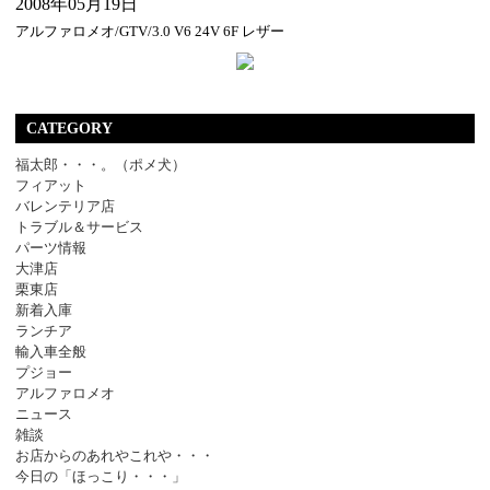
2008年05月19日
アルファロメオ/GTV/3.0 V6 24V 6F レザー
CATEGORY
福太郎・・・。（ポメ犬）
フィアット
バレンテリア店
トラブル＆サービス
パーツ情報
大津店
栗東店
新着入庫
ランチア
輸入車全般
プジョー
アルファロメオ
ニュース
雑談
お店からのあれやこれや・・・
今日の「ほっこり・・・」