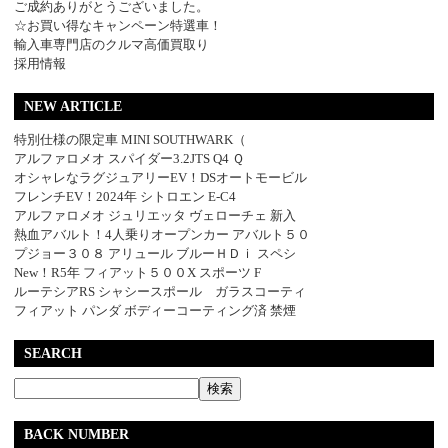
ご成約ありがとうございました。
☆お買い得なキャンペーン特選車！
輸入車専門店のクルマ高価買取り
採用情報
NEW ARTICLE
特別仕様の限定車 MINI SOUTHWARK（
アルファロメオ スパイダー3.2JTS Q4 Ｑ
オシャレなラグジュアリーEV！DSオートモービル
フレンチEV！2024年 シトロエン E-C4
アルファロメオ ジュリエッタ ヴェローチェ 新入
熱血アバルト！4人乗りオープンカー アバルト５０
プジョー３０８ アリュール ブルーＨＤｉ スペシ
New！R5年 フィアット５００X スポーツ F
ルーテシアRS シャシースポール ガラスコーティ
フィアット パンダ ボディーコーティング済 禁煙
SEARCH
BACK NUMBER