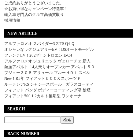
ご成約ありがとうございました。
☆お買い得なキャンペーン特選車！
輸入車専門店のクルマ高価買取り
採用情報
NEW ARTICLE
アルファロメオ スパイダー3.2JTS Q4 Ｑ
オシャレなラグジュアリーEV！DSオートモービル
フレンチEV！2024年 シトロエン E-C4
アルファロメオ ジュリエッタ ヴェローチェ 新入
熱血アバルト！4人乗りオープンカー アバルト５０
プジョー３０８ アリュール ブルーＨＤｉ スペシ
New！R5年 フィアット５００X スポーツ F
ルーテシアRS シャシースポール ガラスコーティ
フィアット パンダ ボディーコーティング済 禁煙
フィアット500 1.2カルト後期型 ワンオーナ
SEARCH
BACK NUMBER