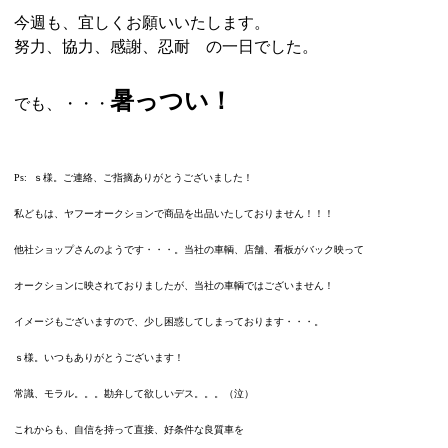
今週も、宜しくお願いいたします。
努力、協力、感謝、忍耐 の一日でした。
暑っつい！
でも、・・・
Ps: ｓ様。ご連絡、ご指摘ありがとうございました！
私どもは、ヤフーオークションで商品を出品いたしておりません！！！
他社ショップさんのようです・・・。当社の車輌、店舗、看板がバック映って
オークションに映されておりましたが、当社の車輌ではございません！
イメージもございますので、少し困惑してしまっております・・・。
ｓ様。いつもありがとうございます！
常識、モラル。。。勘弁して欲しいデス。。。（泣）
これからも、自信を持って直接、好条件な良質車を