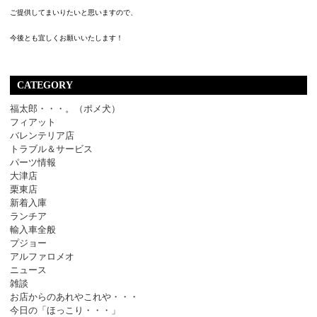
ご提供してまいりたいと思いますので、
今後とも宜しくお願いいたします！
CATEGORY
福太郎・・・。（ポメ犬）
フィアット
バレンテリア店
トラブル＆サービス
パーツ情報
大津店
栗東店
新着入庫
ランチア
輸入車全般
プジョー
アルファロメオ
ニュース
雑談
お店からのあれやこれや・・・
今日の「ほっこり・・・」