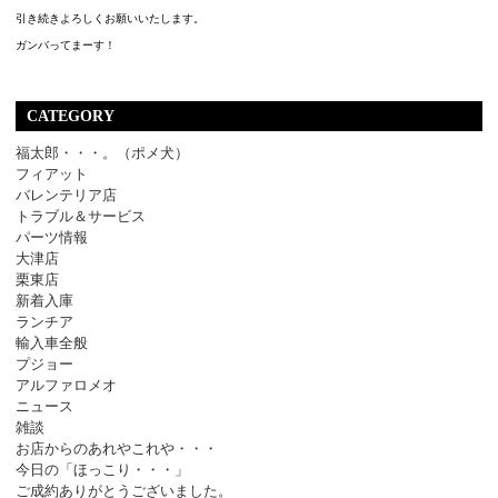
引き続きよろしくお願いいたします。
ガンバってまーす！
CATEGORY
福太郎・・・。（ポメ犬）
フィアット
バレンテリア店
トラブル＆サービス
パーツ情報
大津店
栗東店
新着入庫
ランチア
輸入車全般
プジョー
アルファロメオ
ニュース
雑談
お店からのあれやこれや・・・
今日の「ほっこり・・・」
ご成約ありがとうございました。