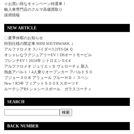
☆お買い得なキャンペーン特選車！
輸入車専門店のクルマ高価買取り
採用情報
NEW ARTICLE
〇夏季休暇のお知らせ
特別仕様の限定車 MINI SOUTHWARK（
アルファロメオ スパイダー3.2JTS Q4 Ｑ
オシャレなラグジュアリーEV！DSオートモービル
フレンチEV！2024年 シトロエン E-C4
アルファロメオ ジュリエッタ ヴェローチェ 新入
熱血アバルト！4人乗りオープンカー アバルト５０
プジョー３０８ アリュール ブルーＨＤｉ スペシ
New！R5年 フィアット５００X スポーツ F
ルーテシアRS シャシースポール ガラスコーティ
SEARCH
BACK NUMBER