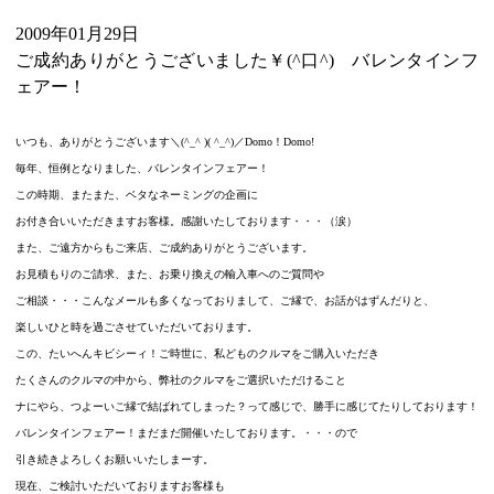
2009年01月29日
ご成約ありがとうございました￥(^口^) バレンタインフ
ェアー！
いつも、ありがとうございます＼(^_^ )( ^_^)／Domo！Domo!
毎年、恒例となりました、バレンタインフェアー！
この時期、またまた、ベタなネーミングの企画に
お付き合いいただきますお客様。感謝いたしております・・・（涙）
また、ご遠方からもご来店、ご成約ありがとうございます。
お見積もりのご請求、また、お乗り換えの輸入車へのご質問や
ご相談・・・こんなメールも多くなっておりまして、ご縁で、お話がはずんだりと、
楽しいひと時を過ごさせていただいております。
この、たいへんキビシーィ！ご時世に、私どものクルマをご購入いただき
たくさんのクルマの中から、弊社のクルマをご選択いただけること
ナにやら、つよーいご縁で結ばれてしまった？って感じで、勝手に感じてたりしております！
バレンタインフェアー！まだまだ開催いたしております。・・・ので
引き続きよろしくお願いいたしまーす。
現在、ご検討いただいておりますお客様も