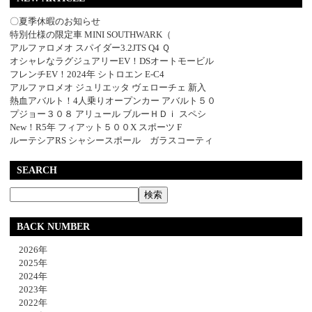
〇夏季休暇のお知らせ
特別仕様の限定車 MINI SOUTHWARK（
アルファロメオ スパイダー3.2JTS Q4 Ｑ
オシャレなラグジュアリーEV！DSオートモービル
フレンチEV！2024年 シトロエン E-C4
アルファロメオ ジュリエッタ ヴェローチェ 新入
熱血アバルト！4人乗りオープンカー アバルト５０
プジョー３０８ アリュール ブルーＨＤｉ スペシ
New！R5年 フィアット５００X スポーツ F
ルーテシアRS シャシースポール ガラスコーティ
SEARCH
BACK NUMBER
2026年
2025年
2024年
2023年
2022年