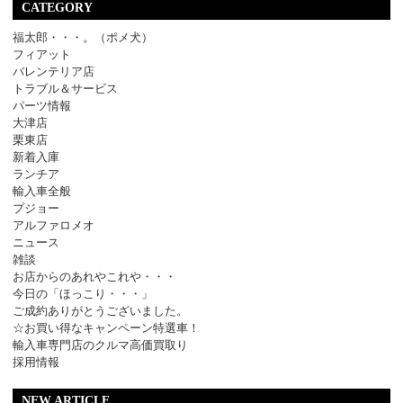
CATEGORY
福太郎・・・。（ポメ犬）
フィアット
バレンテリア店
トラブル＆サービス
パーツ情報
大津店
栗東店
新着入庫
ランチア
輸入車全般
プジョー
アルファロメオ
ニュース
雑談
お店からのあれやこれや・・・
今日の「ほっこり・・・」
ご成約ありがとうございました。
☆お買い得なキャンペーン特選車！
輸入車専門店のクルマ高価買取り
採用情報
NEW ARTICLE