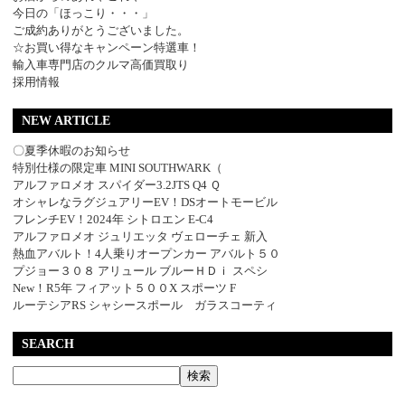
今日の「ほっこり・・・」
ご成約ありがとうございました。
☆お買い得なキャンペーン特選車！
輸入車専門店のクルマ高価買取り
採用情報
NEW ARTICLE
〇夏季休暇のお知らせ
特別仕様の限定車 MINI SOUTHWARK（
アルファロメオ スパイダー3.2JTS Q4 Ｑ
オシャレなラグジュアリーEV！DSオートモービル
フレンチEV！2024年 シトロエン E-C4
アルファロメオ ジュリエッタ ヴェローチェ 新入
熱血アバルト！4人乗りオープンカー アバルト５０
プジョー３０８ アリュール ブルーＨＤｉ スペシ
New！R5年 フィアット５００X スポーツ F
ルーテシアRS シャシースポール ガラスコーティ
SEARCH