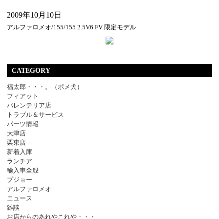
2009年10月10日
アルファロメオ/155/155 2.5V6 FV 限定モデル
CATEGORY
福太郎・・・。（ポメ犬）
フィアット
バレンテリア店
トラブル＆サービス
パーツ情報
大津店
栗東店
新着入庫
ランチア
輸入車全般
プジョー
アルファロメオ
ニュース
雑談
お店からのあれやこれや・・・