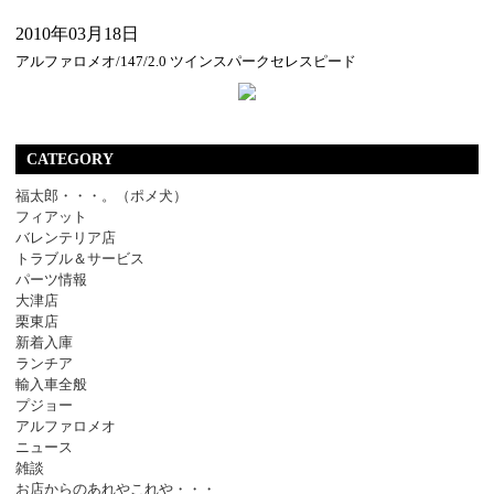
2010年03月18日
アルファロメオ/147/2.0 ツインスパークセレスピード
CATEGORY
福太郎・・・。（ポメ犬）
フィアット
バレンテリア店
トラブル＆サービス
パーツ情報
大津店
栗東店
新着入庫
ランチア
輸入車全般
プジョー
アルファロメオ
ニュース
雑談
お店からのあれやこれや・・・