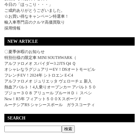
今日の「ほっこり・・・」
ご成約ありがとうございました。
☆お買い得なキャンペーン特選車！
輸入車専門店のクルマ高価買取り
採用情報
NEW ARTICLE
〇夏季休暇のお知らせ
特別仕様の限定車 MINI SOUTHWARK（
アルファロメオ スパイダー3.2JTS Q4 Ｑ
オシャレなラグジュアリーEV！DSオートモービル
フレンチEV！2024年 シトロエン E-C4
アルファロメオ ジュリエッタ ヴェローチェ 新入
熱血アバルト！4人乗りオープンカー アバルト５０
プジョー３０８ アリュール ブルーＨＤｉ スペシ
New！R5年 フィアット５００X スポーツ F
ルーテシアRS シャシースポール ガラスコーティ
SEARCH