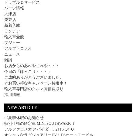
トラブル＆サービス
パーツ情報
大津店
栗東店
新着入庫
ランチア
輸入車全般
プジョー
アルファロメオ
ニュース
雑談
お店からのあれやこれや・・・
今日の「ほっこり・・・」
ご成約ありがとうございました。
☆お買い得なキャンペーン特選車！
輸入車専門店のクルマ高価買取り
採用情報
NEW ARTICLE
〇夏季休暇のお知らせ
特別仕様の限定車 MINI SOUTHWARK（
アルファロメオ スパイダー3.2JTS Q4 Ｑ
オシャレなラグジュアリーEV！DSオートモービル