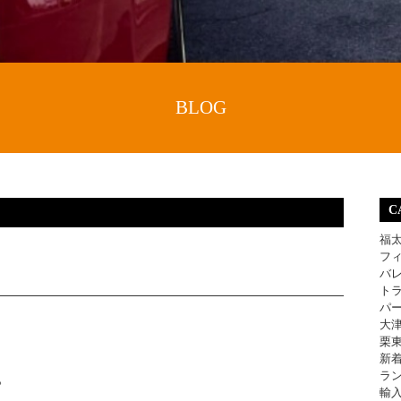
BLOG
C
福
フ
バ
ト
パ
大
栗
新
ラ
。
輸