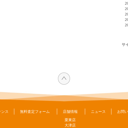
20
20
20
20
20
サ
ナンス
無料査定フォーム
店舗情報
ニュース
お問
栗東店
大津店