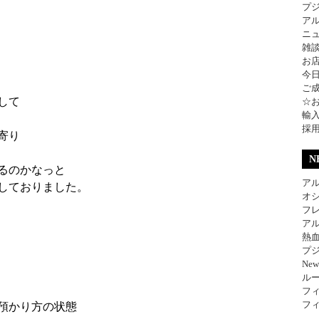
プ
ア
ニ
雑
お
今
ご
して
☆
輸
採
寄り
N
るのかなっと
アル
しておりました。
オ
フレ
アル
熱
プジ
Ne
ル
フィ
フィ
預かり方の状態