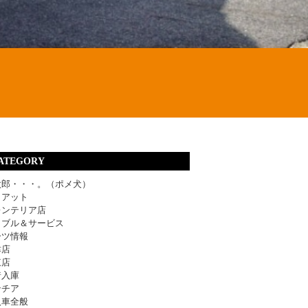
ATEGORY
太郎・・・。（ポメ犬）
ィアット
レンテリア店
ラブル＆サービス
ーツ情報
津店
東店
着入庫
ンチア
入車全般