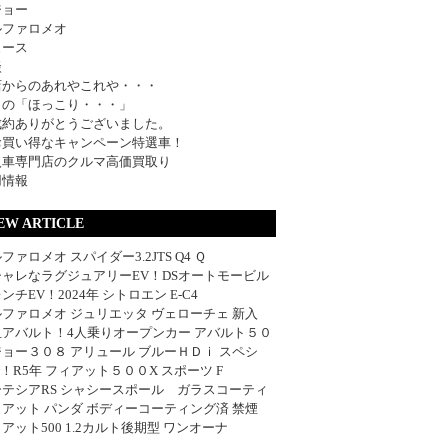
ジョー
ルファロメオ
ュース
談
店からのあれやこれや・・・
日の「ほっこり・・・」
成約ありがとうございました。
お買い得なキャンペーン特選車！
入車専門店のクルマ高価買取り
用情報
EW ARTICLE
ファロメオ スパイダー3.2JTS Q4 Ｑ
シャレなラグジュアリーEV！DSオートモービル
ンチEV！2024年 シトロエン E-C4
ファロメオ ジュリエッタ ヴェローチェ 新入
血アバルト！4人乗りオープンカー アバルト５０
ョー３０８ アリュール ブルーＨＤｉ スペシ
w！R5年 フィアット５００X スポーツ F
ーテシアRS シャシースポール ガラスコーティ
アット パンダ ボディーコーティング済 禁煙
アット500 1.2カルト後期型 ワンオーナ