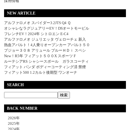
採用情報
NEW ARTICLE
アルファロメオ スパイダー3.2JTS Q4 Ｑ
オシャレなラグジュアリーEV！DSオートモービル
フレンチEV！2024年 シトロエン E-C4
アルファロメオ ジュリエッタ ヴェローチェ 新入
熱血アバルト！4人乗りオープンカー アバルト５０
プジョー３０８ アリュール ブルーＨＤｉ スペシ
New！R5年 フィアット５００X スポーツ F
ルーテシアRS シャシースポール ガラスコーティ
フィアット パンダ ボディーコーティング済 禁煙
フィアット500 1.2カルト後期型 ワンオーナ
SEARCH
BACK NUMBER
2026年
2025年
2024年