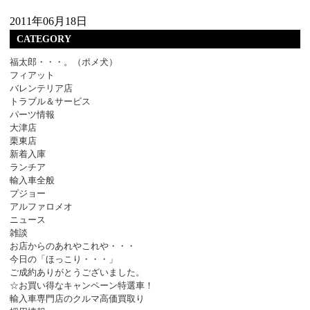
2011年06月18日
CATEGORY
福太郎・・・。（ポメ犬）
フィアット
バレンテリア店
トラブル＆サービス
パーツ情報
大津店
栗東店
新着入庫
ランチア
輸入車全般
プジョー
アルファロメオ
ニュース
雑談
お店からのあれやこれや・・・
今日の「ほっこり・・・」
ご成約ありがとうございました。
☆お買い得なキャンペーン特選車！
輸入車専門店のクルマ高価買取り