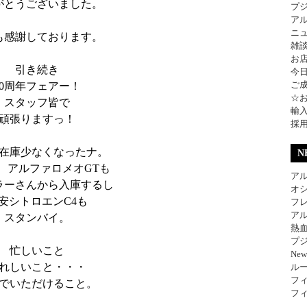
がとうございました。
プ
ア
ニ
も感謝しております。
雑
お
引き続き
今
ご
10周年フェアー！
☆
スタッフ皆で
輸
頑張りますっ！
採
在庫少なくなったナ。
N
、アルファロメオGTも
アル
ラーさんから入庫するし
オ
安シトロエンC4も
フレ
アル
スタンバイ。
熱
プジ
忙しいこと
Ne
れしいこと・・・
ル
フィ
でいただけること。
フィ