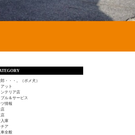
ATEGORY
太郎・・・。（ポメ犬）
ィアット
レンテリア店
ラブル＆サービス
ーツ情報
津店
東店
着入庫
ンチア
入車全般