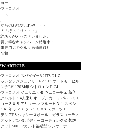
ジョー
ルファロメオ
ュース
談
店からのあれやこれや・・・
日の「ほっこり・・・」
成約ありがとうございました。
お買い得なキャンペーン特選車！
入車専門店のクルマ高価買取り
用情報
EW ARTICLE
ファロメオ スパイダー3.2JTS Q4 Ｑ
シャレなラグジュアリーEV！DSオートモービル
ンチEV！2024年 シトロエン E-C4
ファロメオ ジュリエッタ ヴェローチェ 新入
血アバルト！4人乗りオープンカー アバルト５０
ョー３０８ アリュール ブルーＨＤｉ スペシ
w！R5年 フィアット５００X スポーツ F
ーテシアRS シャシースポール ガラスコーティ
アット パンダ ボディーコーティング済 禁煙
アット500 1.2カルト後期型 ワンオーナ