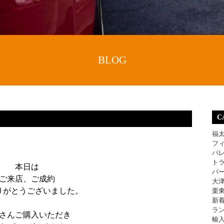
BLOG
。
C
福
フ
バ
ト
本日は
パ
ご来店、ご成約
大
りがとうございました。
栗
新
ラ
さんご購入いただき
輸