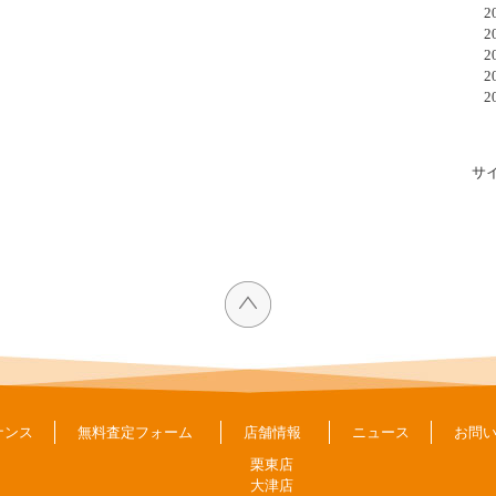
20
20
20
20
20
サ
ナンス
無料査定フォーム
店舗情報
ニュース
お問
栗東店
大津店