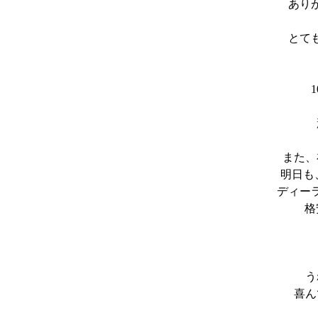
あり
とて
また、
明日も
ディー
格
う
喜ん