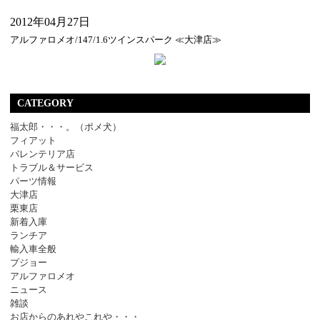
2012年04月27日
アルファロメオ/147/1.6ツインスパーク ≪大津店≫
CATEGORY
福太郎・・・。（ポメ犬）
フィアット
バレンテリア店
トラブル＆サービス
パーツ情報
大津店
栗東店
新着入庫
ランチア
輸入車全般
プジョー
アルファロメオ
ニュース
雑談
お店からのあれやこれや・・・