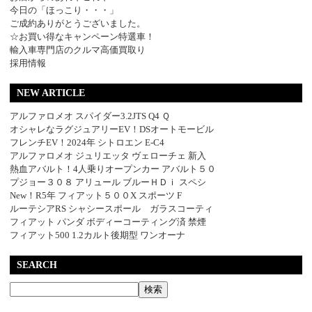
今日の「ほっこり・・・」
ご成約ありがとうございました。
☆お買い得なキャンペーン特選車！
輸入車専門店のクルマ高価買取り
採用情報
NEW ARTICLE
アルファロメオ スパイダー3.2JTS Q4 Ｑ
オシャレなラグジュアリーEV！DSオートモービル
フレンチEV！2024年 シトロエン E-C4
アルファロメオ ジュリエッタ ヴェローチェ 新入
熱血アバルト！4人乗りオープンカー アバルト５０
プジョー３０８ アリュール ブルーＨＤｉ スペシ
New！R5年 フィアット５００X スポーツ F
ルーテシアRS シャシースポール ガラスコーティ
フィアット パンダ ボディーコーティング済 禁煙
フィアット500 1.2カルト後期型 ワンオーナ
SEARCH