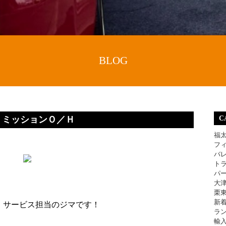
BLOG
 ミッションＯ／Ｈ
C
福
フ
バ
ト
パ
大
栗
新
、サービス担当のジマです！
ラ
輸