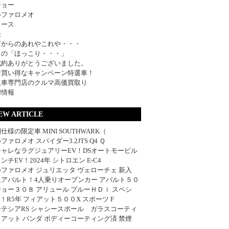
ジョー
ルファロメオ
ュース
談
店からのあれやこれや・・・
日の「ほっこり・・・」
成約ありがとうございました。
お買い得なキャンペーン特選車！
入車専門店のクルマ高価買取り
用情報
EW ARTICLE
仕様の限定車 MINI SOUTHWARK（
ファロメオ スパイダー3.2JTS Q4 Ｑ
シャレなラグジュアリーEV！DSオートモービル
ンチEV！2024年 シトロエン E-C4
ファロメオ ジュリエッタ ヴェローチェ 新入
血アバルト！4人乗りオープンカー アバルト５０
ョー３０８ アリュール ブルーＨＤｉ スペシ
w！R5年 フィアット５００X スポーツ F
ーテシアRS シャシースポール ガラスコーティ
アット パンダ ボディーコーティング済 禁煙