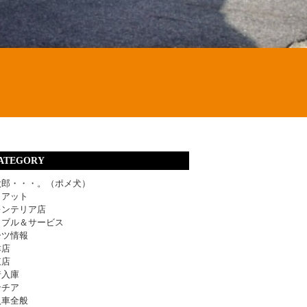
ATEGORY
太郎・・・。（ポメ犬）
ィアット
レンテリア店
ラブル＆サービス
ーツ情報
津店
東店
着入庫
ンチア
入車全般