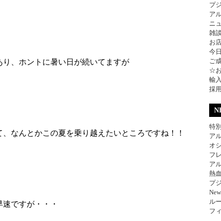
プ
ア
ニ
雑
お
今
ご
あり、ホントに暑い日が続いてますが
☆
輸
採
N
特別
て、なんとかこの夏を乗り越えたいところですね！！
アル
オ
フレ
アル
熱
プジ
Ne
ル
早速ですが・・・
フィ