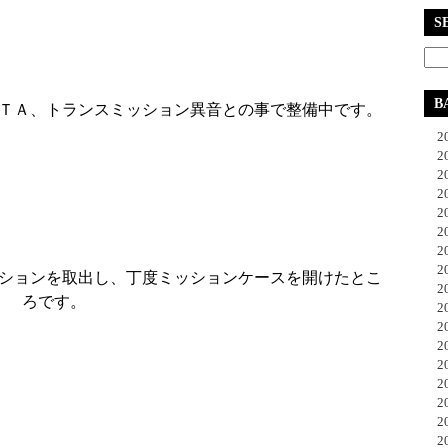
S
B
ＴＡ、トランスミッション異音との事で整備中です。
20
20
20
20
20
20
20
20
ションを取出し、丁度ミッションケースを開けたとこ
20
ろです。
20
20
20
20
20
20
20
20