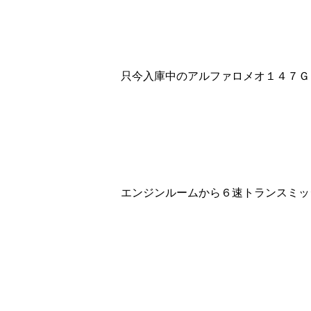
只今入庫中のアルファロメオ１４７Ｇ
エンジンルームから６速トランスミッ