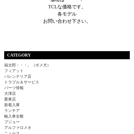
TCLな価格です。
各モデル
お問い合わせ下さい。
CATEGORY
福太郎・・・。（ポメ犬）
フィアット
バレンテリア店
トラブル＆サービス
パーツ情報
大津店
栗東店
新着入庫
ランチア
輸入車全般
プジョー
アルファロメオ
ニュース