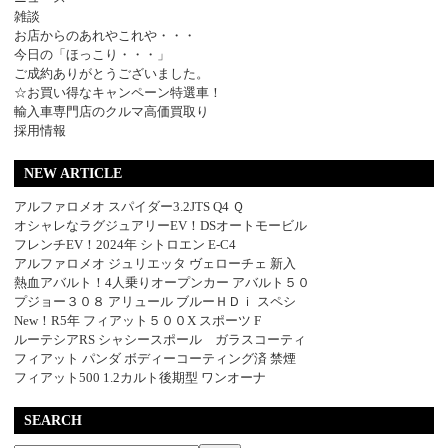
雑談
お店からのあれやこれや・・・
今日の「ほっこり・・・」
ご成約ありがとうございました。
☆お買い得なキャンペーン特選車！
輸入車専門店のクルマ高価買取り
採用情報
NEW ARTICLE
アルファロメオ スパイダー3.2JTS Q4 Ｑ
オシャレなラグジュアリーEV！DSオートモービル
フレンチEV！2024年 シトロエン E-C4
アルファロメオ ジュリエッタ ヴェローチェ 新入
熱血アバルト！4人乗りオープンカー アバルト５０
プジョー３０８ アリュール ブルーＨＤｉ スペシ
New！R5年 フィアット５００X スポーツ F
ルーテシアRS シャシースポール ガラスコーティ
フィアット パンダ ボディーコーティング済 禁煙
フィアット500 1.2カルト後期型 ワンオーナ
SEARCH