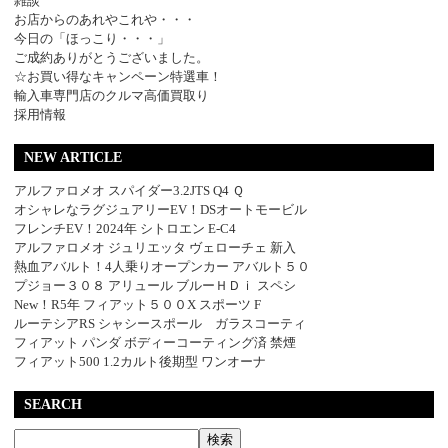
雑談
お店からのあれやこれや・・・
今日の「ほっこり・・・」
ご成約ありがとうございました。
☆お買い得なキャンペーン特選車！
輸入車専門店のクルマ高価買取り
採用情報
NEW ARTICLE
アルファロメオ スパイダー3.2JTS Q4 Ｑ
オシャレなラグジュアリーEV！DSオートモービル
フレンチEV！2024年 シトロエン E-C4
アルファロメオ ジュリエッタ ヴェローチェ 新入
熱血アバルト！4人乗りオープンカー アバルト５０
プジョー３０８ アリュール ブルーＨＤｉ スペシ
New！R5年 フィアット５００X スポーツ F
ルーテシアRS シャシースポール ガラスコーティ
フィアット パンダ ボディーコーティング済 禁煙
フィアット500 1.2カルト後期型 ワンオーナ
SEARCH