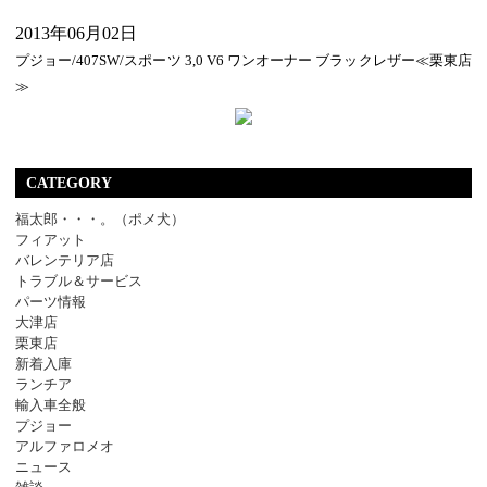
2013年06月02日
プジョー/407SW/スポーツ 3,0 V6 ワンオーナー ブラックレザー≪栗東店
≫
CATEGORY
福太郎・・・。（ポメ犬）
フィアット
バレンテリア店
トラブル＆サービス
パーツ情報
大津店
栗東店
新着入庫
ランチア
輸入車全般
プジョー
アルファロメオ
ニュース