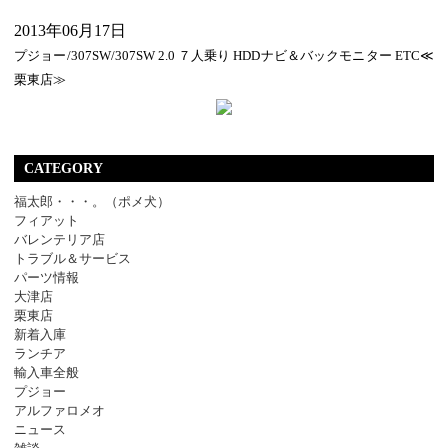
2013年06月17日
プジョー/307SW/307SW 2.0 ７人乗り HDDナビ＆バックモニター ETC≪
栗東店≫
CATEGORY
福太郎・・・。（ポメ犬）
フィアット
バレンテリア店
トラブル＆サービス
パーツ情報
大津店
栗東店
新着入庫
ランチア
輸入車全般
プジョー
アルファロメオ
ニュース