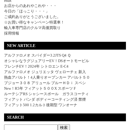
雑談
お店からのあれやこれや・・・
今日の「ほっこり・・・」
ご成約ありがとうございました。
☆お買い得なキャンペーン特選車！
輸入車専門店のクルマ高価買取り
採用情報
NEW ARTICLE
アルファロメオ スパイダー3.2JTS Q4 Ｑ
オシャレなラグジュアリーEV！DSオートモービル
フレンチEV！2024年 シトロエン E-C4
アルファロメオ ジュリエッタ ヴェローチェ 新入
熱血アバルト！4人乗りオープンカー アバルト５０
プジョー３０８ アリュール ブルーＨＤｉ スペシ
New！R5年 フィアット５００X スポーツ F
ルーテシアRS シャシースポール ガラスコーティ
フィアット パンダ ボディーコーティング済 禁煙
フィアット500 1.2カルト後期型 ワンオーナ
SEARCH