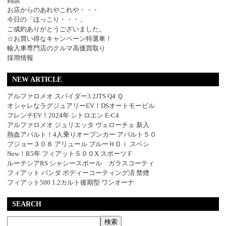
雑談
お店からのあれやこれや・・・
今日の「ほっこり・・・」
ご成約ありがとうございました。
☆お買い得なキャンペーン特選車！
輸入車専門店のクルマ高価買取り
採用情報
NEW ARTICLE
アルファロメオ スパイダー3.2JTS Q4 Ｑ
オシャレなラグジュアリーEV！DSオートモービル
フレンチEV！2024年 シトロエン E-C4
アルファロメオ ジュリエッタ ヴェローチェ 新入
熱血アバルト！4人乗りオープンカー アバルト５０
プジョー３０８ アリュール ブルーＨＤｉ スペシ
New！R5年 フィアット５００X スポーツ F
ルーテシアRS シャシースポール ガラスコーティ
フィアット パンダ ボディーコーティング済 禁煙
フィアット500 1.2カルト後期型 ワンオーナ
SEARCH