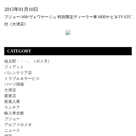
2015年01月10日
プジョー/308/ヴォワヤージュ 特別限定ディーラー車 HDDナビ＆TV ETC
付《大津店》
CATEGORY
福太郎・・・。（ポメ犬）
フィアット
バレンテリア店
トラブル＆サービス
パーツ情報
大津店
栗東店
新着入庫
ランチア
輸入車全般
プジョー
アルファロメオ
ニュース